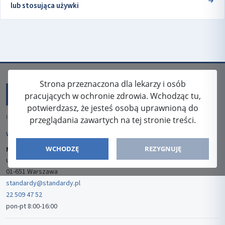
lub stosująca używki
Strona przeznaczona dla lekarzy i osób
pracujących w ochronie zdrowia. Wchodząc tu,
potwierdzasz, że jesteś osobą uprawnioną do
ISSN: 2080-5438
przeglądania zawartych na tej stronie treści.
WYDAWCA
WCHODZĘ
REZYGNUJĘ
Media-Press Sp. z o.o.
ul. Gwiaździsta 7B/8
01-651 Warszawa
standardy@standardy.pl
22 509 47 52
pon-pt 8:00-16:00