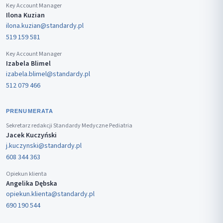
Key Account Manager
Ilona Kuzian
ilona.kuzian@standardy.pl
519 159 581
Key Account Manager
Izabela Blimel
izabela.blimel@standardy.pl
512 079 466
PRENUMERATA
Sekretarz redakcji Standardy Medyczne Pediatria
Jacek Kuczyński
j.kuczynski@standardy.pl
608 344 363
Opiekun klienta
Angelika Dębska
opiekun.klienta@standardy.pl
690 190 544