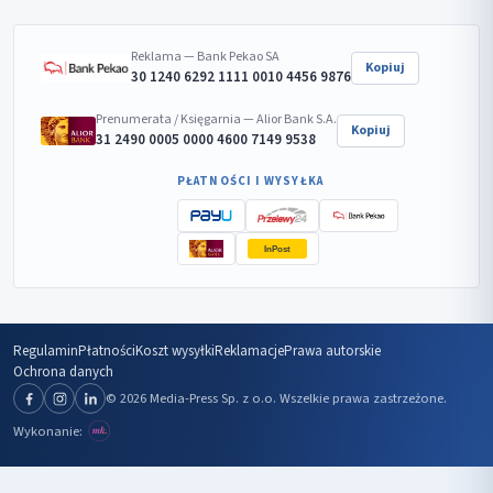
Reklama — Bank Pekao SA
Kopiuj
30 1240 6292 1111 0010 4456 9876
Prenumerata / Księgarnia — Alior Bank S.A.
Kopiuj
31 2490 0005 0000 4600 7149 9538
PŁATNOŚCI I WYSYŁKA
InPost
Regulamin
Płatności
Koszt wysyłki
Reklamacje
Prawa autorskie
Ochrona danych
© 2026 Media-Press Sp. z o.o. Wszelkie prawa zastrzeżone.
Wykonanie: