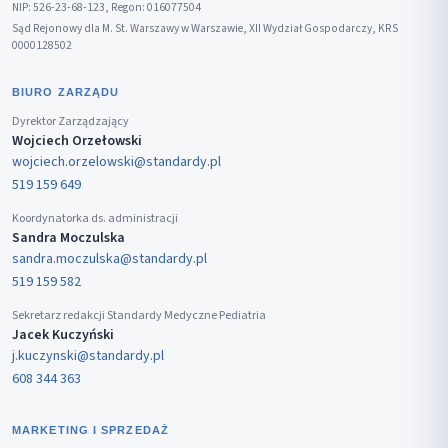
NIP: 526-23-68-123, Regon: 016077504
Sąd Rejonowy dla M. St. Warszawy w Warszawie, XII Wydział Gospodarczy, KRS
0000128502
BIURO ZARZĄDU
Dyrektor Zarządzający
Wojciech Orzełowski
wojciech.orzelowski@standardy.pl
519 159 649
Koordynatorka ds. administracji
Sandra Moczulska
sandra.moczulska@standardy.pl
519 159 582
Sekretarz redakcji Standardy Medyczne Pediatria
Jacek Kuczyński
j.kuczynski@standardy.pl
608 344 363
MARKETING I SPRZEDAŻ