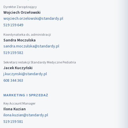
Dyrektor Zarządzający
Wojciech Orzełowski
wojciech.orzelowski@standardy.pl
519 159 649
Koordynatorka ds. administracji
Sandra Moczulska
sandra.moczulska@standardy.pl
519 159 582
Sekretarz redakcji Standardy Medyczne Pediatria
Jacek Kuczyński
j.kuczynski@standardy.pl
608 344 363
MARKETING I SPRZEDAŻ
Key Account Manager
Ilona Kuzian
ilona.kuzian@standardy.pl
519 159 581