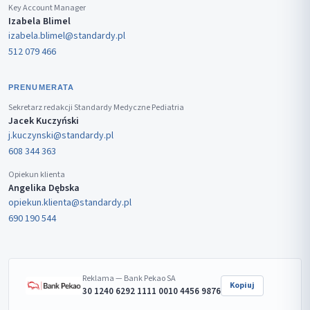
Key Account Manager
Izabela Blimel
izabela.blimel@standardy.pl
512 079 466
PRENUMERATA
Sekretarz redakcji Standardy Medyczne Pediatria
Jacek Kuczyński
j.kuczynski@standardy.pl
608 344 363
Opiekun klienta
Angelika Dębska
opiekun.klienta@standardy.pl
690 190 544
Reklama — Bank Pekao SA
Kopiuj
30 1240 6292 1111 0010 4456 9876