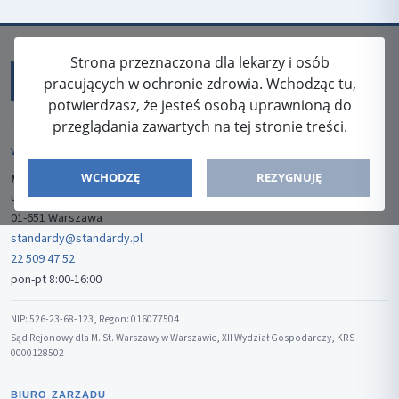
Strona przeznaczona dla lekarzy i osób
pracujących w ochronie zdrowia. Wchodząc tu,
potwierdzasz, że jesteś osobą uprawnioną do
ISSN: 2080-5438
przeglądania zawartych na tej stronie treści.
WYDAWCA
WCHODZĘ
REZYGNUJĘ
Media-Press Sp. z o.o.
ul. Gwiaździsta 7B/8
01-651 Warszawa
standardy@standardy.pl
22 509 47 52
pon-pt 8:00-16:00
NIP: 526-23-68-123, Regon: 016077504
Sąd Rejonowy dla M. St. Warszawy w Warszawie, XII Wydział Gospodarczy, KRS
0000128502
BIURO ZARZĄDU