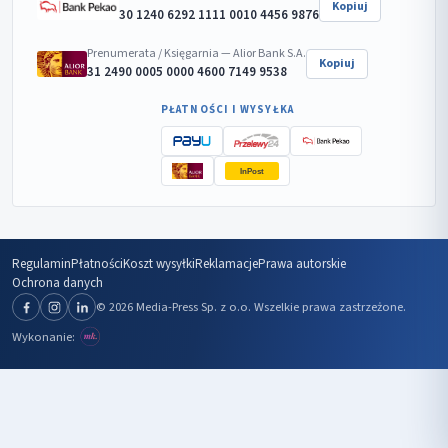
Kopiuj
30 1240 6292 1111 0010 4456 9876
Prenumerata / Księgarnia — Alior Bank S.A.
Kopiuj
31 2490 0005 0000 4600 7149 9538
PŁATNOŚCI I WYSYŁKA
InPost
Regulamin
Płatności
Koszt wysyłki
Reklamacje
Prawa autorskie
Ochrona danych
© 2026 Media-Press Sp. z o.o. Wszelkie prawa zastrzeżone.
Wykonanie: