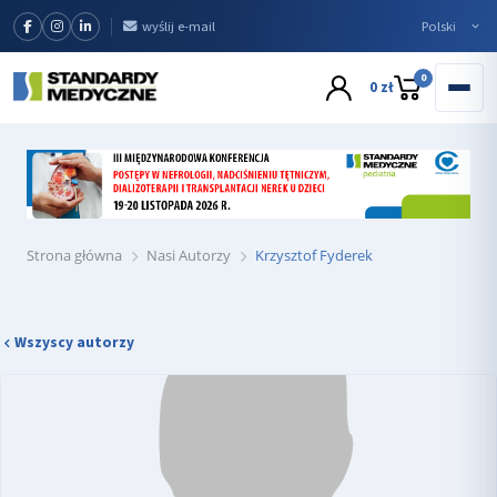
wyślij e-mail
0
0 zł
Strona główna
Nasi Autorzy
Krzysztof Fyderek
Wszyscy autorzy