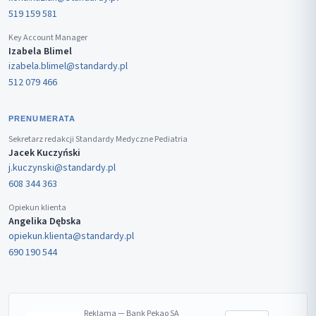
519 159 581
Key Account Manager
Izabela Blimel
izabela.blimel@standardy.pl
512 079 466
PRENUMERATA
Sekretarz redakcji Standardy Medyczne Pediatria
Jacek Kuczyński
j.kuczynski@standardy.pl
608 344 363
Opiekun klienta
Angelika Dębska
opiekun.klienta@standardy.pl
690 190 544
Reklama — Bank Pekao SA