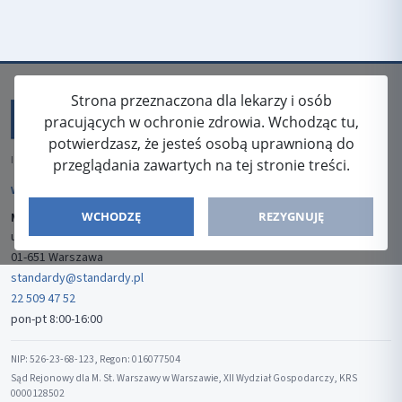
Strona przeznaczona dla lekarzy i osób
pracujących w ochronie zdrowia. Wchodząc tu,
potwierdzasz, że jesteś osobą uprawnioną do
ISSN: 2080-5438
przeglądania zawartych na tej stronie treści.
WYDAWCA
WCHODZĘ
REZYGNUJĘ
Media-Press Sp. z o.o.
ul. Gwiaździsta 7B/8
01-651 Warszawa
standardy@standardy.pl
22 509 47 52
pon-pt 8:00-16:00
NIP: 526-23-68-123, Regon: 016077504
Sąd Rejonowy dla M. St. Warszawy w Warszawie, XII Wydział Gospodarczy, KRS
0000128502