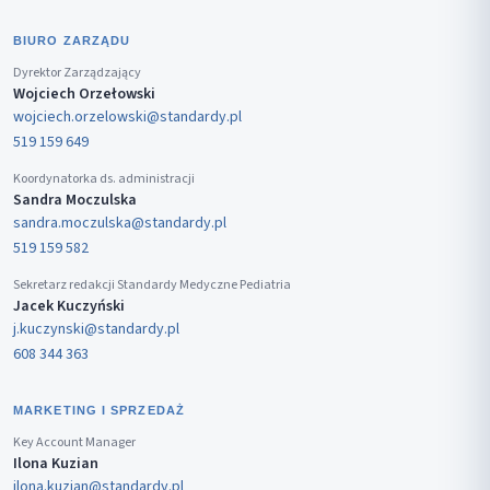
BIURO ZARZĄDU
Dyrektor Zarządzający
Wojciech Orzełowski
wojciech.orzelowski@standardy.pl
519 159 649
Koordynatorka ds. administracji
Sandra Moczulska
sandra.moczulska@standardy.pl
519 159 582
Sekretarz redakcji Standardy Medyczne Pediatria
Jacek Kuczyński
j.kuczynski@standardy.pl
608 344 363
MARKETING I SPRZEDAŻ
Key Account Manager
Ilona Kuzian
ilona.kuzian@standardy.pl