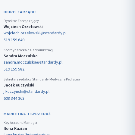
BIURO ZARZĄDU
Dyrektor Zarządzający
Wojciech Orzełowski
wojciech.orzelowski@standardy.pl
519 159 649
Koordynatorka ds. administracji
Sandra Moczulska
sandra.moczulska@standardy.pl
519 159 582
Sekretarz redakcji Standardy Medyczne Pediatria
Jacek Kuczyński
j.kuczynski@standardy.pl
608 344 363
MARKETING I SPRZEDAŻ
Key Account Manager
Ilona Kuzian