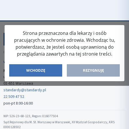
Strona przeznaczona dla lekarzy i osób
pracujących w ochronie zdrowia. Wchodząc tu,
potwierdzasz, że jesteś osobą uprawnioną do
ISSN: 2080-5438
przeglądania zawartych na tej stronie treści.
WYDAWCA
WCHODZĘ
REZYGNUJĘ
Media-Press Sp. z o.o.
ul. Gwiaździsta 7B/8
01-651 Warszawa
standardy@standardy.pl
22 509 47 52
pon-pt 8:00-16:00
NIP: 526-23-68-123, Regon: 016077504
Sąd Rejonowy dla M. St. Warszawy w Warszawie, XII Wydział Gospodarczy, KRS
0000128502