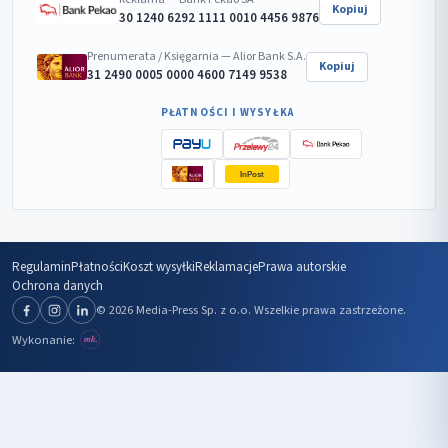
Kopiuj
30 1240 6292 1111 0010 4456 9876
Prenumerata / Księgarnia — Alior Bank S.A.
Kopiuj
31 2490 0005 0000 4600 7149 9538
PŁATNOŚCI I WYSYŁKA
InPost
Regulamin
Płatności
Koszt wysyłki
Reklamacje
Prawa autorskie
Ochrona danych
© 2026 Media-Press Sp. z o.o. Wszelkie prawa zastrzeżone.
Wykonanie: