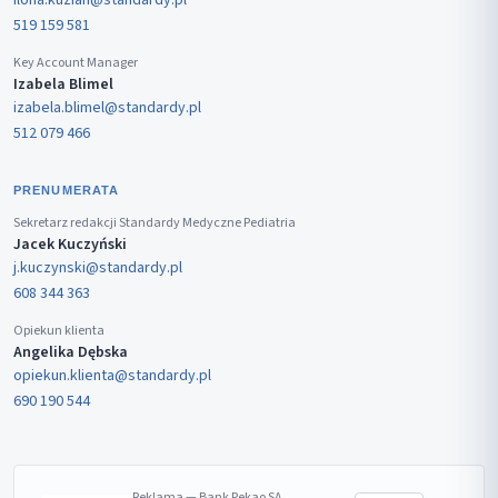
ilona.kuzian@standardy.pl
519 159 581
Key Account Manager
Izabela Blimel
izabela.blimel@standardy.pl
512 079 466
PRENUMERATA
Sekretarz redakcji Standardy Medyczne Pediatria
Jacek Kuczyński
j.kuczynski@standardy.pl
608 344 363
Opiekun klienta
Angelika Dębska
opiekun.klienta@standardy.pl
690 190 544
Reklama — Bank Pekao SA