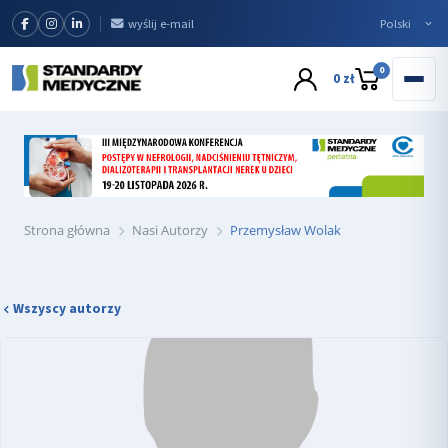
wyślij e-mail
0
0 zł
Strona główna
Nasi Autorzy
Przemysław Wolak
Wszyscy autorzy