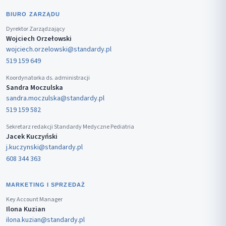
BIURO ZARZĄDU
Dyrektor Zarządzający
Wojciech Orzełowski
wojciech.orzelowski@standardy.pl
519 159 649
Koordynatorka ds. administracji
Sandra Moczulska
sandra.moczulska@standardy.pl
519 159 582
Sekretarz redakcji Standardy Medyczne Pediatria
Jacek Kuczyński
j.kuczynski@standardy.pl
608 344 363
MARKETING I SPRZEDAŻ
Key Account Manager
Ilona Kuzian
ilona.kuzian@standardy.pl