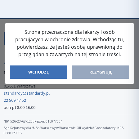
Strona przeznaczona dla lekarzy i osób
pracujących w ochronie zdrowia. Wchodząc tu,
potwierdzasz, że jesteś osobą uprawnioną do
ISSN: 2080-5438
przeglądania zawartych na tej stronie treści.
WYDAWCA
WCHODZĘ
REZYGNUJĘ
Media-Press Sp. z o.o.
ul. Gwiaździsta 7B/8
01-651 Warszawa
standardy@standardy.pl
22 509 47 52
pon-pt 8:00-16:00
NIP: 526-23-68-123, Regon: 016077504
Sąd Rejonowy dla M. St. Warszawy w Warszawie, XII Wydział Gospodarczy, KRS
0000128502