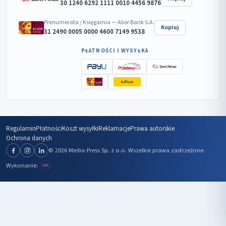
30 1240 6292 1111 0010 4456 9876
Prenumerata / Księgarnia — Alior Bank S.A.
Kopiuj
31 2490 0005 0000 4600 7149 9538
PŁATNOŚCI I WYSYŁKA
InPost
Regulamin
Płatności
Koszt wysyłki
Reklamacje
Prawa autorskie
Ochrona danych
© 2026 Media-Press Sp. z o.o. Wszelkie prawa zastrzeżone.
Wykonanie: