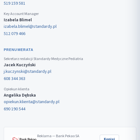
519 159 581
Key Account Manager
Izabela Blimel
izabela.blimel@standardy.pl
512 079 466
PRENUMERATA
Sekretarz redakcji Standardy Medyczne Pediatria
Jacek Kuczyński
j.kuczynski@standardy.pl
608 344 363
Opiekun klienta
Angelika Dębska
opiekun.klienta@standardy.pl
690 190 544
Reklama — Bank Pekao SA
Kopiuj