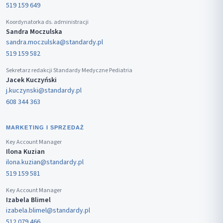
519 159 649
Koordynatorka ds. administracji
Sandra Moczulska
sandra.moczulska@standardy.pl
519 159 582
Sekretarz redakcji Standardy Medyczne Pediatria
Jacek Kuczyński
j.kuczynski@standardy.pl
608 344 363
MARKETING I SPRZEDAŻ
Key Account Manager
Ilona Kuzian
ilona.kuzian@standardy.pl
519 159 581
Key Account Manager
Izabela Blimel
izabela.blimel@standardy.pl
512 079 466