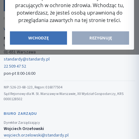
pracujących w ochronie zdrowia. Wchodząc tu,
potwierdzasz, że jesteś osobą uprawnioną do
ISSN: 2080-5438
przeglądania zawartych na tej stronie treści.
WYDAWCA
WCHODZĘ
REZYGNUJĘ
Media-Press Sp. z o.o.
ul. Gwiaździsta 7B/8
01-651 Warszawa
standardy@standardy.pl
22 509 47 52
pon-pt 8:00-16:00
NIP: 526-23-68-123, Regon: 016077504
Sąd Rejonowy dla M. St. Warszawy w Warszawie, XII Wydział Gospodarczy, KRS
0000128502
BIURO ZARZĄDU
Dyrektor Zarządzający
Wojciech Orzełowski
wojciech.orzelowski@standardy.pl