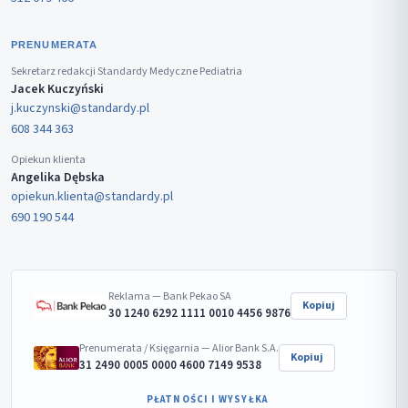
PRENUMERATA
Sekretarz redakcji Standardy Medyczne Pediatria
Jacek Kuczyński
j.kuczynski@standardy.pl
608 344 363
Opiekun klienta
Angelika Dębska
opiekun.klienta@standardy.pl
690 190 544
Reklama — Bank Pekao SA
Kopiuj
30 1240 6292 1111 0010 4456 9876
Prenumerata / Księgarnia — Alior Bank S.A.
Kopiuj
31 2490 0005 0000 4600 7149 9538
PŁATNOŚCI I WYSYŁKA