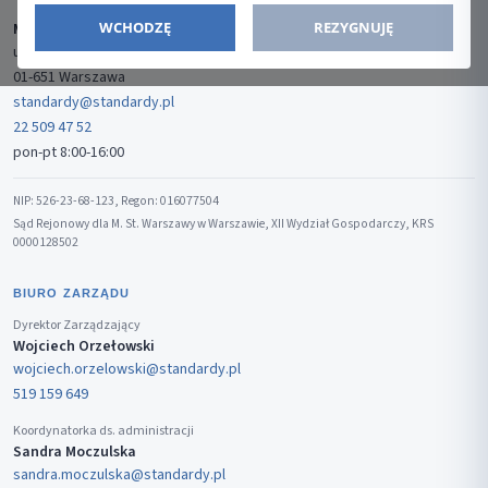
WCHODZĘ
REZYGNUJĘ
Media-Press Sp. z o.o.
ul. Gwiaździsta 7B/8
01-651 Warszawa
standardy@standardy.pl
22 509 47 52
pon-pt 8:00-16:00
NIP: 526-23-68-123, Regon: 016077504
Sąd Rejonowy dla M. St. Warszawy w Warszawie, XII Wydział Gospodarczy, KRS
0000128502
BIURO ZARZĄDU
Dyrektor Zarządzający
Wojciech Orzełowski
wojciech.orzelowski@standardy.pl
519 159 649
Koordynatorka ds. administracji
Sandra Moczulska
sandra.moczulska@standardy.pl