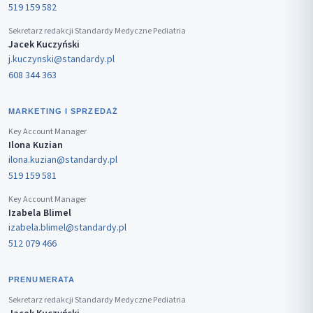
519 159 582
Sekretarz redakcji Standardy Medyczne Pediatria
Jacek Kuczyński
j.kuczynski@standardy.pl
608 344 363
MARKETING I SPRZEDAŻ
Key Account Manager
Ilona Kuzian
ilona.kuzian@standardy.pl
519 159 581
Key Account Manager
Izabela Blimel
izabela.blimel@standardy.pl
512 079 466
PRENUMERATA
Sekretarz redakcji Standardy Medyczne Pediatria