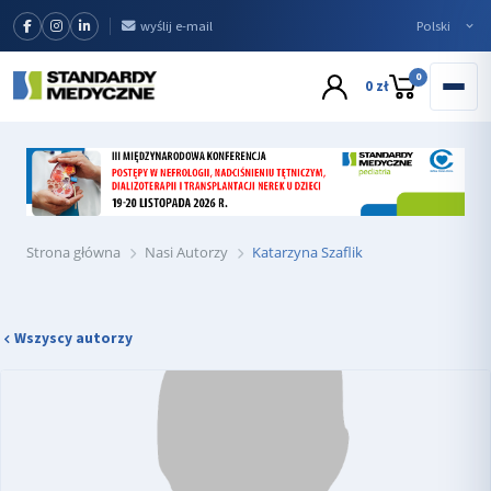
wyślij e-mail
0
0 zł
Strona główna
Nasi Autorzy
Katarzyna Szaflik
Wszyscy autorzy