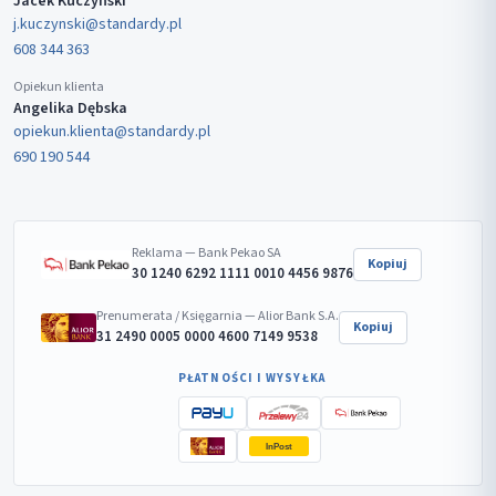
Jacek Kuczyński
j.kuczynski@standardy.pl
608 344 363
Opiekun klienta
Angelika Dębska
opiekun.klienta@standardy.pl
690 190 544
Reklama — Bank Pekao SA
Kopiuj
30 1240 6292 1111 0010 4456 9876
Prenumerata / Księgarnia — Alior Bank S.A.
Kopiuj
31 2490 0005 0000 4600 7149 9538
PŁATNOŚCI I WYSYŁKA
InPost