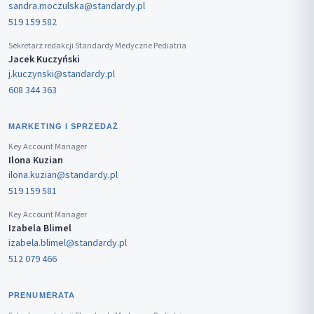
sandra.moczulska@standardy.pl
519 159 582
Sekretarz redakcji Standardy Medyczne Pediatria
Jacek Kuczyński
j.kuczynski@standardy.pl
608 344 363
MARKETING I SPRZEDAŻ
Key Account Manager
Ilona Kuzian
ilona.kuzian@standardy.pl
519 159 581
Key Account Manager
Izabela Blimel
izabela.blimel@standardy.pl
512 079 466
PRENUMERATA