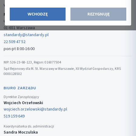
WYDAWCA
WCHODZĘ
REZYGNUJĘ
Media-Press Sp. z o.o.
ul. Gwiaździsta 7B/8
01-651 Warszawa
standardy@standardy.pl
22 509 47 52
pon-pt 8:00-16:00
NIP: 526-23-68-123, Regon: 016077504
Sąd Rejonowy dla M. St. Warszawy w Warszawie, XII Wydział Gospodarczy, KRS
0000128502
BIURO ZARZĄDU
Dyrektor Zarządzający
Wojciech Orzełowski
wojciech.orzelowski@standardy.pl
519 159 649
Koordynatorka ds. administracji
Sandra Moczulska