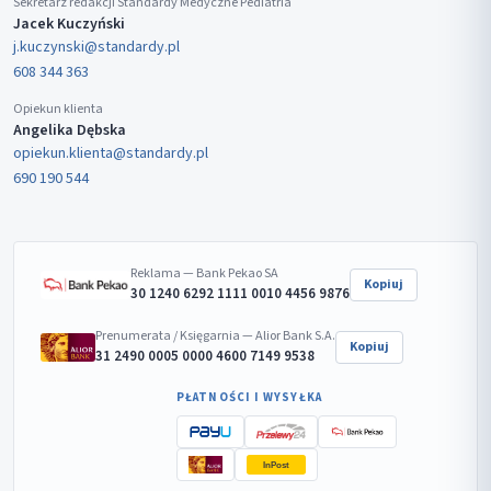
Sekretarz redakcji Standardy Medyczne Pediatria
Jacek Kuczyński
j.kuczynski@standardy.pl
608 344 363
Opiekun klienta
Angelika Dębska
opiekun.klienta@standardy.pl
690 190 544
Reklama — Bank Pekao SA
Kopiuj
30 1240 6292 1111 0010 4456 9876
Prenumerata / Księgarnia — Alior Bank S.A.
Kopiuj
31 2490 0005 0000 4600 7149 9538
PŁATNOŚCI I WYSYŁKA
InPost