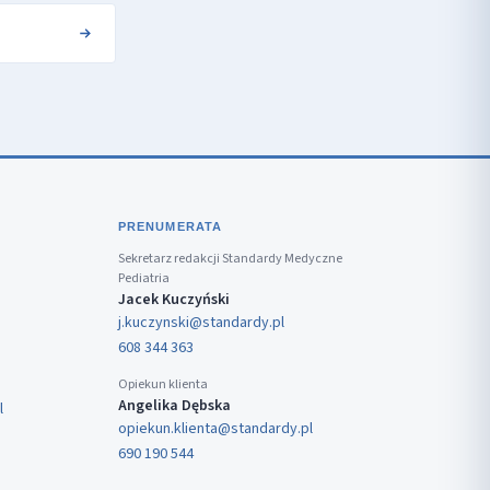
PRENUMERATA
Sekretarz redakcji Standardy Medyczne
Pediatria
Jacek Kuczyński
j.kuczynski@standardy.pl
608 344 363
Opiekun klienta
Angelika Dębska
l
opiekun.klienta@standardy.pl
690 190 544