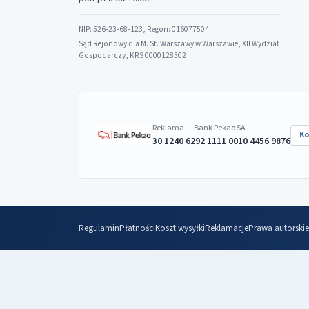
NIP: 526-23-68-123, Regon: 016077504
Sąd Rejonowy dla M. St. Warszawy w Warszawie, XII Wydział
Gospodarczy, KRS 0000128502
Reklama — Bank Pekao SA
Ko
30 1240 6292 1111 0010 4456 9876
Regulamin
Płatności
Koszt wysyłki
Reklamacje
Prawa autorskie