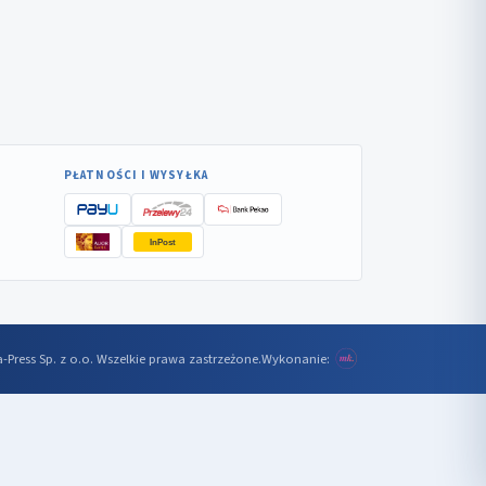
PŁATNOŚCI I WYSYŁKA
InPost
-Press Sp. z o.o. Wszelkie prawa zastrzeżone.
Wykonanie: