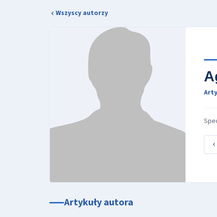
Wszyscy autorzy
A
Arty
Spec
Artykuły autora