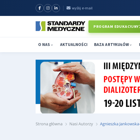
wyślij e-mail
PROGRAM EDUKACYJNY
O NAS
AKTUALNOŚCI
BAZA ARTYKUŁÓW
Strona główna
Nasi Autorzy
Agnieszka Jankowska