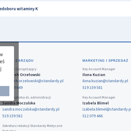
iedoboru witaminy K
 w
teś
BIURO ZARZĄDU
MARKETING I SPRZEDAŻ
j
Dyrektor Zarządzający
Key Account Manager
Wojciech Orzełowski
Ilona Kuzian
wojciech.orzelowski@standardy.pl
ilona.kuzian@standardy.pl
519 159 649
519 159 581
Koordynatorka ds. administracji
Key Account Manager
Sandra Moczulska
Izabela Blimel
sandra.moczulska@standardy.pl
izabela.blimel@standardy.p
519 159 582
512 079 466
Sekretarz redakcji Standardy Medyczne