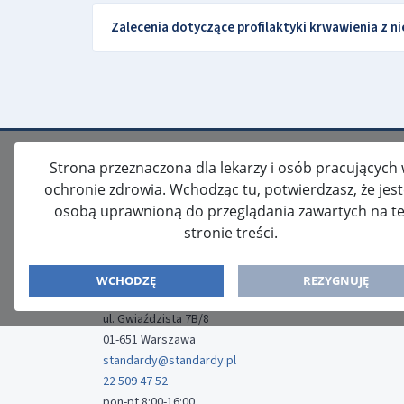
Zalecenia dotyczące profilaktyki krwawienia z n
Strona przeznaczona dla lekarzy i osób pracujących
ochronie zdrowia. Wchodząc tu, potwierdzasz, że jes
osobą uprawnioną do przeglądania zawartych na te
stronie treści.
ISSN: 2080-5438
WYDAWCA
WCHODZĘ
REZYGNUJĘ
Media-Press Sp. z o.o.
ul. Gwiaździsta 7B/8
01-651 Warszawa
standardy@standardy.pl
22 509 47 52
pon-pt 8:00-16:00