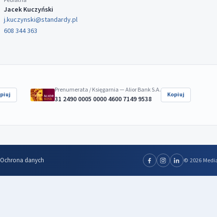
Pediatria
Jacek Kuczyński
j.kuczynski@standardy.pl
608 344 363
Prenumerata / Księgarnia — Alior Bank S.A.
piuj
Kopiuj
31 2490 0005 0000 4600 7149 9538
Ochrona danych
© 2026 Media