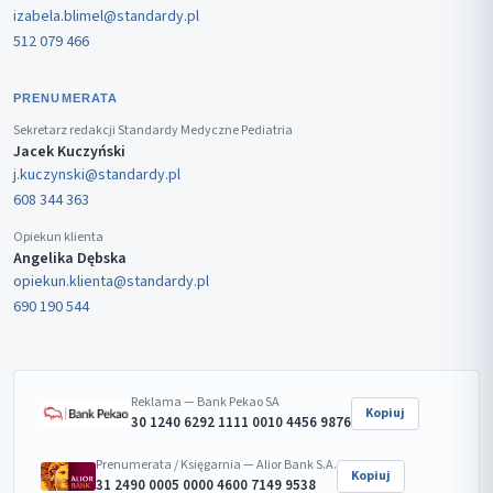
izabela.blimel@standardy.pl
512 079 466
PRENUMERATA
Sekretarz redakcji Standardy Medyczne Pediatria
Jacek Kuczyński
j.kuczynski@standardy.pl
608 344 363
Opiekun klienta
Angelika Dębska
opiekun.klienta@standardy.pl
690 190 544
Reklama — Bank Pekao SA
Kopiuj
30 1240 6292 1111 0010 4456 9876
Prenumerata / Księgarnia — Alior Bank S.A.
Kopiuj
31 2490 0005 0000 4600 7149 9538