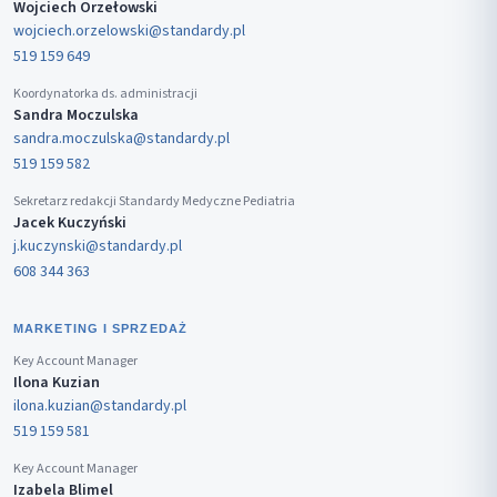
Wojciech Orzełowski
wojciech.orzelowski@standardy.pl
519 159 649
Koordynatorka ds. administracji
Sandra Moczulska
sandra.moczulska@standardy.pl
519 159 582
Sekretarz redakcji Standardy Medyczne Pediatria
Jacek Kuczyński
j.kuczynski@standardy.pl
608 344 363
MARKETING I SPRZEDAŻ
Key Account Manager
Ilona Kuzian
ilona.kuzian@standardy.pl
519 159 581
Key Account Manager
Izabela Blimel