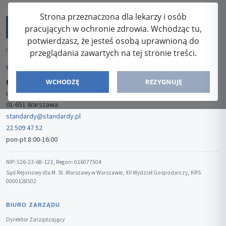
Strona przeznaczona dla lekarzy i osób
pracujących w ochronie zdrowia. Wchodząc tu,
potwierdzasz, że jesteś osobą uprawnioną do
ISSN: 2080-5438
przeglądania zawartych na tej stronie treści.
WYDAWCA
WCHODZĘ
REZYGNUJĘ
Media-Press Sp. z o.o.
ul. Gwiaździsta 7B/8
01-651 Warszawa
standardy@standardy.pl
22 509 47 52
pon-pt 8:00-16:00
NIP: 526-23-68-123, Regon: 016077504
Sąd Rejonowy dla M. St. Warszawy w Warszawie, XII Wydział Gospodarczy, KRS
0000128502
BIURO ZARZĄDU
Dyrektor Zarządzający