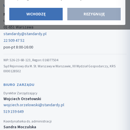
WYDAWCA
WCHODZĘ
REZYGNUJĘ
Media-Press Sp. z o.o.
ul. Gwiaździsta 7B/8
01-651 Warszawa
standardy@standardy.pl
22 509 47 52
pon-pt 8:00-16:00
NIP: 526-23-68-123, Regon: 016077504
Sąd Rejonowy dla M. St. Warszawy w Warszawie, XII Wydział Gospodarczy, KRS
0000128502
BIURO ZARZĄDU
Dyrektor Zarządzający
Wojciech Orzełowski
wojciech.orzelowski@standardy.pl
519 159 649
Koordynatorka ds. administracji
Sandra Moczulska