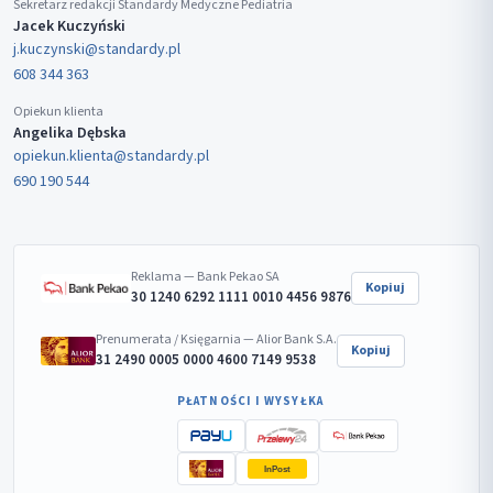
Sekretarz redakcji Standardy Medyczne Pediatria
Jacek Kuczyński
j.kuczynski@standardy.pl
608 344 363
Opiekun klienta
Angelika Dębska
opiekun.klienta@standardy.pl
690 190 544
Reklama — Bank Pekao SA
Kopiuj
30 1240 6292 1111 0010 4456 9876
Prenumerata / Księgarnia — Alior Bank S.A.
Kopiuj
31 2490 0005 0000 4600 7149 9538
PŁATNOŚCI I WYSYŁKA
InPost