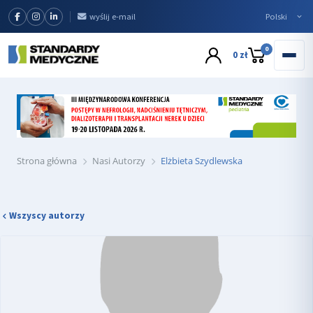
wyślij e-mail
0
0 zł
Strona główna
Nasi Autorzy
Elżbieta Szydlewska
Wszyscy autorzy