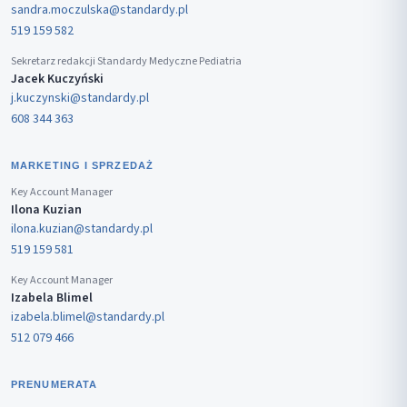
sandra.moczulska@standardy.pl
519 159 582
Sekretarz redakcji Standardy Medyczne Pediatria
Jacek Kuczyński
j.kuczynski@standardy.pl
608 344 363
MARKETING I SPRZEDAŻ
Key Account Manager
Ilona Kuzian
ilona.kuzian@standardy.pl
519 159 581
Key Account Manager
Izabela Blimel
izabela.blimel@standardy.pl
512 079 466
PRENUMERATA