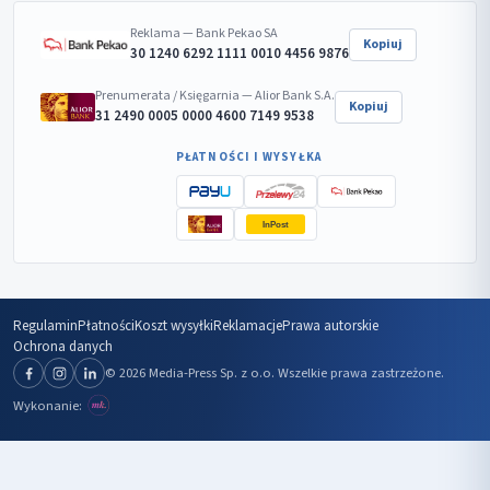
Reklama — Bank Pekao SA
Kopiuj
30 1240 6292 1111 0010 4456 9876
Prenumerata / Księgarnia — Alior Bank S.A.
Kopiuj
31 2490 0005 0000 4600 7149 9538
PŁATNOŚCI I WYSYŁKA
InPost
Regulamin
Płatności
Koszt wysyłki
Reklamacje
Prawa autorskie
Ochrona danych
© 2026 Media-Press Sp. z o.o. Wszelkie prawa zastrzeżone.
Wykonanie: