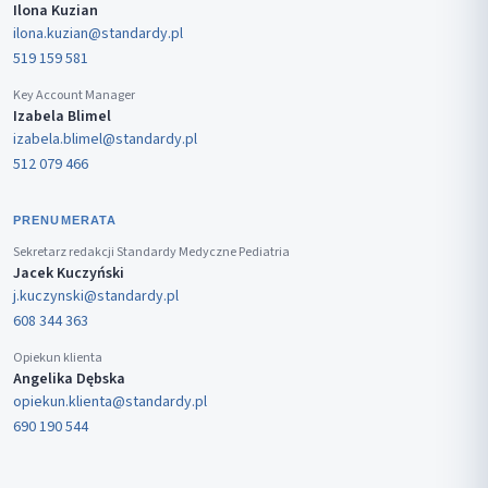
Ilona Kuzian
ilona.kuzian@standardy.pl
519 159 581
Key Account Manager
Izabela Blimel
izabela.blimel@standardy.pl
512 079 466
PRENUMERATA
Sekretarz redakcji Standardy Medyczne Pediatria
Jacek Kuczyński
j.kuczynski@standardy.pl
608 344 363
Opiekun klienta
Angelika Dębska
opiekun.klienta@standardy.pl
690 190 544