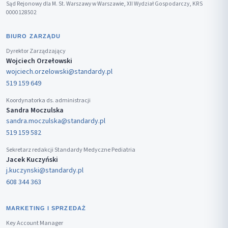
Sąd Rejonowy dla M. St. Warszawy w Warszawie, XII Wydział Gospodarczy, KRS
0000128502
BIURO ZARZĄDU
Dyrektor Zarządzający
Wojciech Orzełowski
wojciech.orzelowski@standardy.pl
519 159 649
Koordynatorka ds. administracji
Sandra Moczulska
sandra.moczulska@standardy.pl
519 159 582
Sekretarz redakcji Standardy Medyczne Pediatria
Jacek Kuczyński
j.kuczynski@standardy.pl
608 344 363
MARKETING I SPRZEDAŻ
Key Account Manager