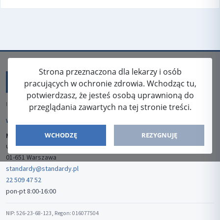
Strona przeznaczona dla lekarzy i osób
pracujących w ochronie zdrowia. Wchodząc tu,
potwierdzasz, że jesteś osobą uprawnioną do
ISSN: 2080-5438
przeglądania zawartych na tej stronie treści.
WYDAWCA
WCHODZĘ
REZYGNUJĘ
Media-Press Sp. z o.o.
ul. Gwiaździsta 7B/8
01-651 Warszawa
standardy@standardy.pl
22 509 47 52
pon-pt 8:00-16:00
NIP: 526-23-68-123, Regon: 016077504