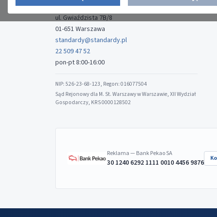
Media-Press Sp. z o.o.
ul. Gwiaździsta 7B/8
01-651 Warszawa
standardy@standardy.pl
22 509 47 52
pon-pt 8:00-16:00
NIP: 526-23-68-123, Regon: 016077504
Sąd Rejonowy dla M. St. Warszawy w Warszawie, XII Wydział
Gospodarczy, KRS 0000128502
Reklama — Bank Pekao SA
Ko
30 1240 6292 1111 0010 4456 9876