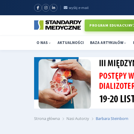
wyślij e-mail
PROGRAM EDUKACYJNY
O NAS
AKTUALNOŚCI
BAZA ARTYKUŁÓW
Strona główna
Nasi Autorzy
Barbara Steinborn