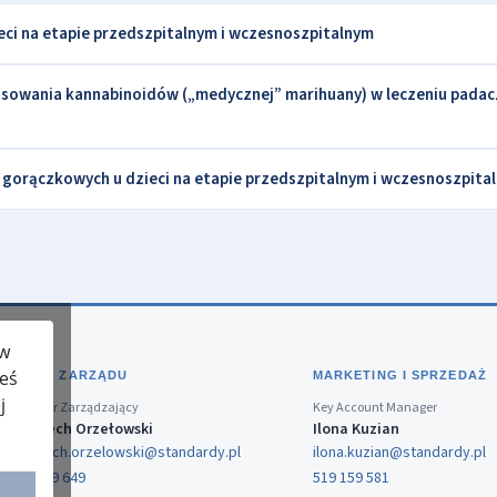
i na etapie przedszpitalnym i wczesnoszpitalnym
stosowania kannabinoidów („medycznej” marihuany) w leczeniu padac
orączkowych u dzieci na etapie przedszpitalnym i wczesnoszpita
 w
teś
BIURO ZARZĄDU
MARKETING I SPRZEDAŻ
j
Dyrektor Zarządzający
Key Account Manager
Wojciech Orzełowski
Ilona Kuzian
wojciech.orzelowski@standardy.pl
ilona.kuzian@standardy.pl
519 159 649
519 159 581