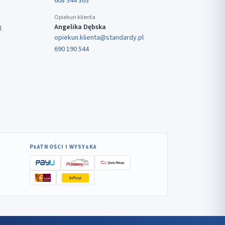
608 344 363
Opiekun klienta
Angelika Dębska
l
opiekun.klienta@standardy.pl
690 190 544
PŁATNOŚCI I WYSYŁKA
InPost