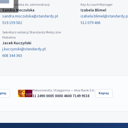
Koordynatorka ds. administracji
Key Account Manager
Sandra Moczulska
Izabela Blimel
sandra.moczulska@standardy.pl
izabela.blimel@standardy.p
519 159 582
512 079 466
Sekretarz redakcji Standardy Medyczne
Pediatria
Jacek Kuczyński
j.kuczynski@standardy.pl
608 344 363
Prenumerata / Księgarnia — Alior Bank S.A.
piuj
Kopiuj
31 2490 0005 0000 4600 7149 9538