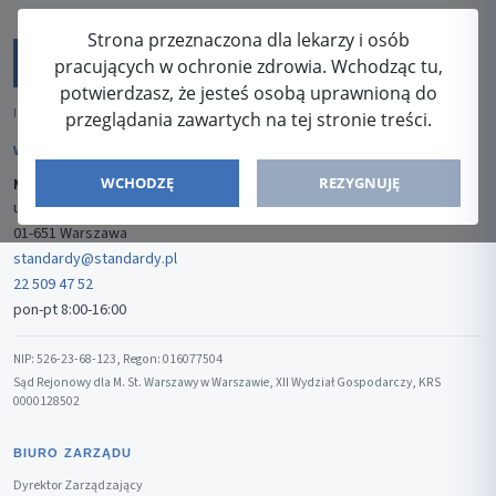
Strona przeznaczona dla lekarzy i osób
pracujących w ochronie zdrowia. Wchodząc tu,
potwierdzasz, że jesteś osobą uprawnioną do
ISSN: 2080-5438
przeglądania zawartych na tej stronie treści.
WYDAWCA
WCHODZĘ
REZYGNUJĘ
Media-Press Sp. z o.o.
ul. Gwiaździsta 7B/8
01-651 Warszawa
standardy@standardy.pl
22 509 47 52
pon-pt 8:00-16:00
NIP: 526-23-68-123, Regon: 016077504
Sąd Rejonowy dla M. St. Warszawy w Warszawie, XII Wydział Gospodarczy, KRS
0000128502
BIURO ZARZĄDU
Dyrektor Zarządzający