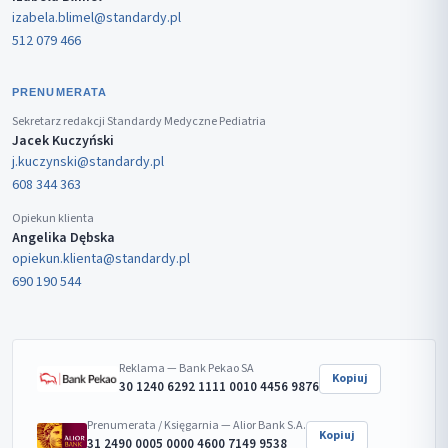
izabela.blimel@standardy.pl
512 079 466
PRENUMERATA
Sekretarz redakcji Standardy Medyczne Pediatria
Jacek Kuczyński
j.kuczynski@standardy.pl
608 344 363
Opiekun klienta
Angelika Dębska
opiekun.klienta@standardy.pl
690 190 544
Reklama — Bank Pekao SA
Kopiuj
30 1240 6292 1111 0010 4456 9876
Prenumerata / Księgarnia — Alior Bank S.A.
Kopiuj
31 2490 0005 0000 4600 7149 9538