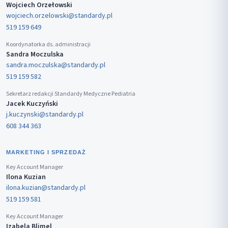
Wojciech Orzełowski
wojciech.orzelowski@standardy.pl
519 159 649
Koordynatorka ds. administracji
Sandra Moczulska
sandra.moczulska@standardy.pl
519 159 582
Sekretarz redakcji Standardy Medyczne Pediatria
Jacek Kuczyński
j.kuczynski@standardy.pl
608 344 363
MARKETING I SPRZEDAŻ
Key Account Manager
Ilona Kuzian
ilona.kuzian@standardy.pl
519 159 581
Key Account Manager
Izabela Blimel