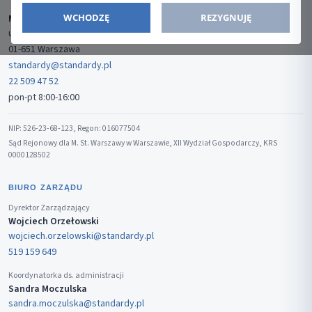
WCHODZĘ
REZYGNUJĘ
Media-Press Sp. z o.o.
ul. Gwiaździsta 7B/8
01-651 Warszawa
standardy@standardy.pl
22 509 47 52
pon-pt 8:00-16:00
NIP: 526-23-68-123, Regon: 016077504
Sąd Rejonowy dla M. St. Warszawy w Warszawie, XII Wydział Gospodarczy, KRS
0000128502
BIURO ZARZĄDU
Dyrektor Zarządzający
Wojciech Orzełowski
wojciech.orzelowski@standardy.pl
519 159 649
Koordynatorka ds. administracji
Sandra Moczulska
sandra.moczulska@standardy.pl