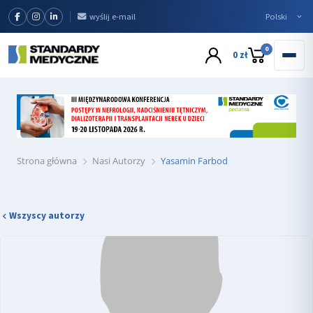
wyślij e-mail
0
0 zł
Strona główna
Nasi Autorzy
Yasamin Farbod
Wszyscy autorzy