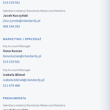
519 159 582
Sekretarz redakcji Standardy Medyczne Pediatria
Jacek Kuczyński
j.kuczynski@standardy.pl
608 344 363
MARKETING I SPRZEDAŻ
Key Account Manager
Ilona Kuzian
ilona.kuzian@standardy.pl
519 159 581
Key Account Manager
Izabela Blimel
izabela.blimel@standardy.pl
512 079 466
PRENUMERATA
Sekretarz redakcji Standardy Medyczne Pediatria