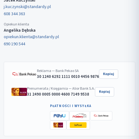
Jacek Kuczyński
j.kuczynski@standardy.pl
608 344 363
Opiekun klienta
Angelika Dębska
opiekun.klienta@standardy.pl
690 190 544
Reklama — Bank Pekao SA
Kopiuj
30 1240 6292 1111 0010 4456 9876
Prenumerata / Księgarnia — Alior Bank S.A.
Kopiuj
31 2490 0005 0000 4600 7149 9538
PŁATNOŚCI I WYSYŁKA
InPost