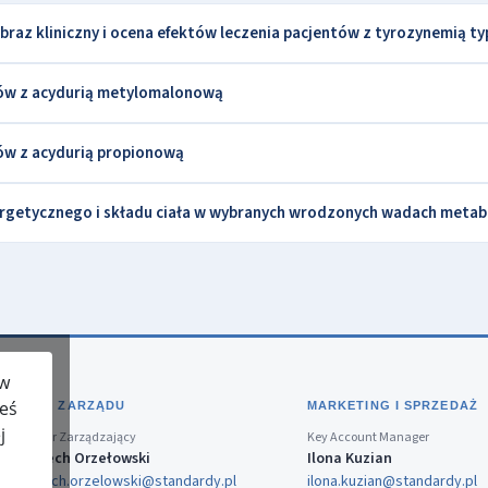
az kliniczny i ocena efektów leczenia pacjentów z tyrozynemią ty
ntów z acydurią metylomalonową
tów z acydurią propionową
getycznego i składu ciała w wybranych wrodzonych wadach metab
 w
teś
BIURO ZARZĄDU
MARKETING I SPRZEDAŻ
j
Dyrektor Zarządzający
Key Account Manager
Wojciech Orzełowski
Ilona Kuzian
wojciech.orzelowski@standardy.pl
ilona.kuzian@standardy.pl