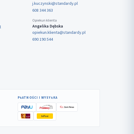
j.kuczynski@standardy.pl
608 344 363
Opiekun klienta
Angelika Dębska
l
opiekun.klienta@standardy.pl
690 190 544
PŁATNOŚCI I WYSYŁKA
InPost