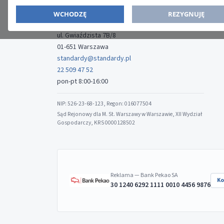
WYDAWCA
WCHODZĘ
REZYGNUJĘ
Media-Press Sp. z o.o.
ul. Gwiaździsta 7B/8
01-651 Warszawa
standardy@standardy.pl
22 509 47 52
pon-pt 8:00-16:00
NIP: 526-23-68-123, Regon: 016077504
Sąd Rejonowy dla M. St. Warszawy w Warszawie, XII Wydział
Gospodarczy, KRS 0000128502
Reklama — Bank Pekao SA
Ko
30 1240 6292 1111 0010 4456 9876