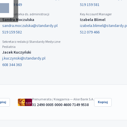
519 159 649
519 159 581
Koordynatorka ds. administracji
Key Account Manager
Sandra Moczulska
Izabela Blimel
sandra.moczulska@standardy.pl
izabela.blimel@standardy.p
519 159 582
512 079 466
Sekretarz redakcji Standardy Medyczne
Pediatria
Jacek Kuczyński
j.kuczynski@standardy.pl
608 344 363
Prenumerata / Księgarnia — Alior Bank S.A.
piuj
Kopiuj
31 2490 0005 0000 4600 7149 9538