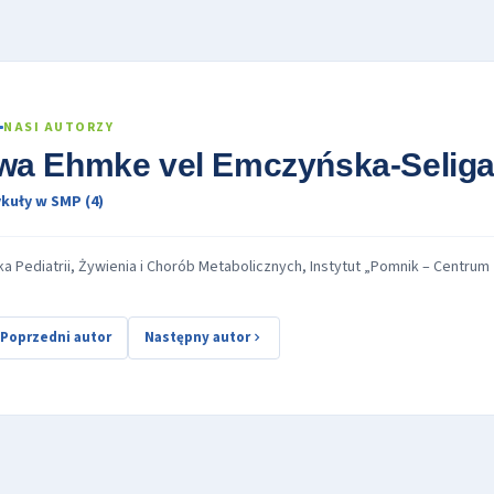
NASI AUTORZY
wa Ehmke vel Emczyńska-Selig
kuły w SMP (4)
ika Pediatrii, Żywienia i Chorób Metabolicznych, Instytut „Pomnik – Centru
Poprzedni autor
Następny autor