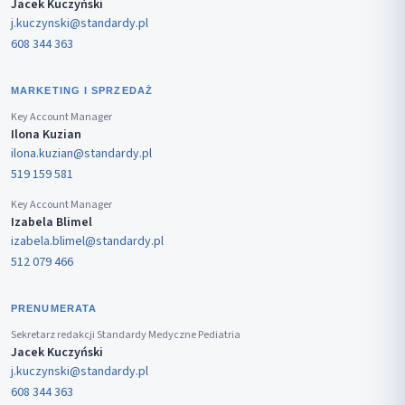
Jacek Kuczyński
j.kuczynski@standardy.pl
608 344 363
MARKETING I SPRZEDAŻ
Key Account Manager
Ilona Kuzian
ilona.kuzian@standardy.pl
519 159 581
Key Account Manager
Izabela Blimel
izabela.blimel@standardy.pl
512 079 466
PRENUMERATA
Sekretarz redakcji Standardy Medyczne Pediatria
Jacek Kuczyński
j.kuczynski@standardy.pl
608 344 363