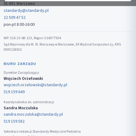
01-651 Warszawa
standardy@standardy.pl
22 509 47 52
pon-pt 8:00-16:00
NIP: 526-23-68-123, Regon: 016077504
Sąd Rejonowy dla M. St. Warszawy w Warszawie, XII Wydział Gospodarczy, KRS
0000128502
BIURO ZARZĄDU
Dyrektor Zarządzający
Wojciech Orzełowski
wojciech.orzelowski@standardy.pl
519 159 649
Koordynatorka ds. administracji
Sandra Moczulska
sandra.moczulska@standardy.pl
519 159 582
Sekretarz redakcji Standardy Medyczne Pediatria