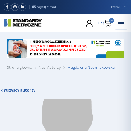
wyślij e-mail
0
0 zł
Strona główna
Nasi Autorzy
Magdalena Naorniakowska
Wszyscy autorzy