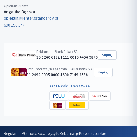
Opiekun klienta
Angelika Dębska
opiekun.klienta@standardy.pl
690 190 544
Reklama — Bank Pekao SA
Kopiuj
30 1240 6292 1111 0010 4456 9876
Prenumerata / Księgarnia — Alior Bank S.A.
Kopiuj
31 2490 0005 0000 4600 7149 9538
PŁATNOŚCI I WYSYŁKA
InPost
Regulamin
Płatności
Koszt wysyłki
Reklamacje
Prawa autorskie