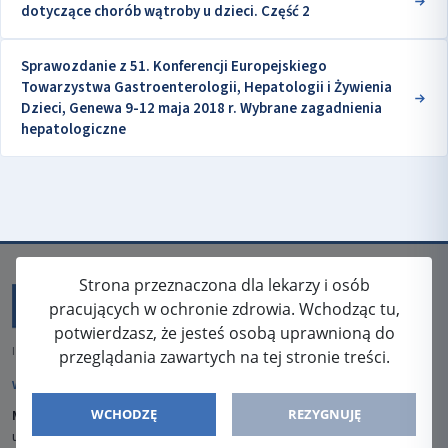
dotyczące chorób wątroby u dzieci. Część 2
Sprawozdanie z 51. Konferencji Europejskiego
Towarzystwa Gastroenterologii, Hepatologii i Żywienia
Dzieci, Genewa 9-12 maja 2018 r. Wybrane zagadnienia
hepatologiczne
Strona przeznaczona dla lekarzy i osób
pracujących w ochronie zdrowia. Wchodząc tu,
potwierdzasz, że jesteś osobą uprawnioną do
ISSN: 2080-5438
przeglądania zawartych na tej stronie treści.
WYDAWCA
WCHODZĘ
REZYGNUJĘ
Media-Press Sp. z o.o.
ul. Gwiaździsta 7B/8