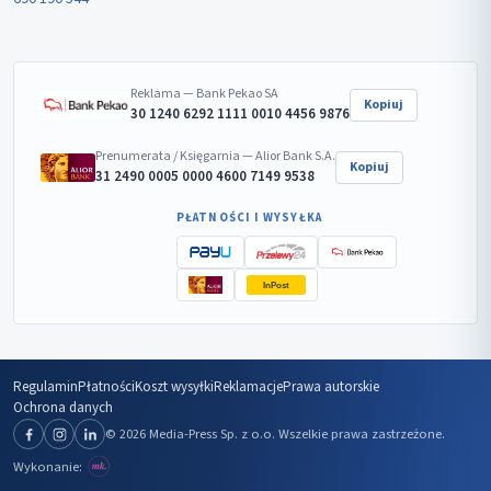
Reklama — Bank Pekao SA
Kopiuj
30 1240 6292 1111 0010 4456 9876
Prenumerata / Księgarnia — Alior Bank S.A.
Kopiuj
31 2490 0005 0000 4600 7149 9538
PŁATNOŚCI I WYSYŁKA
InPost
Regulamin
Płatności
Koszt wysyłki
Reklamacje
Prawa autorskie
Ochrona danych
© 2026 Media-Press Sp. z o.o. Wszelkie prawa zastrzeżone.
Wykonanie: