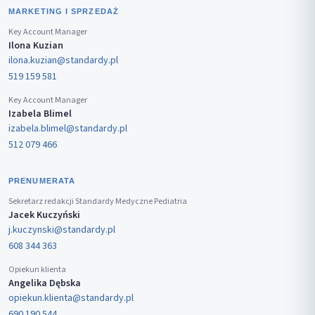
MARKETING I SPRZEDAŻ
Key Account Manager
Ilona Kuzian
ilona.kuzian@standardy.pl
519 159 581
Key Account Manager
Izabela Blimel
izabela.blimel@standardy.pl
512 079 466
PRENUMERATA
Sekretarz redakcji Standardy Medyczne Pediatria
Jacek Kuczyński
j.kuczynski@standardy.pl
608 344 363
Opiekun klienta
Angelika Dębska
opiekun.klienta@standardy.pl
690 190 544