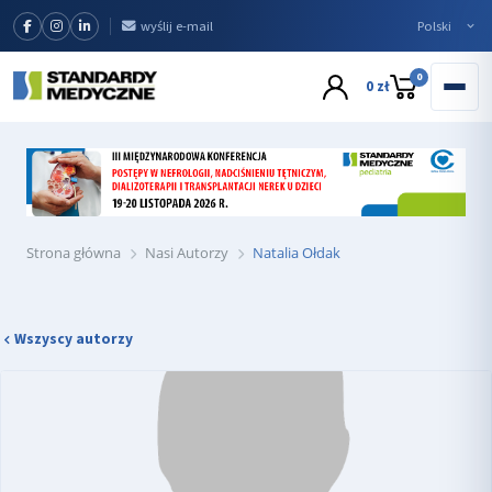
wyślij e-mail
0
0 zł
Strona główna
Nasi Autorzy
Natalia Ołdak
Wszyscy autorzy