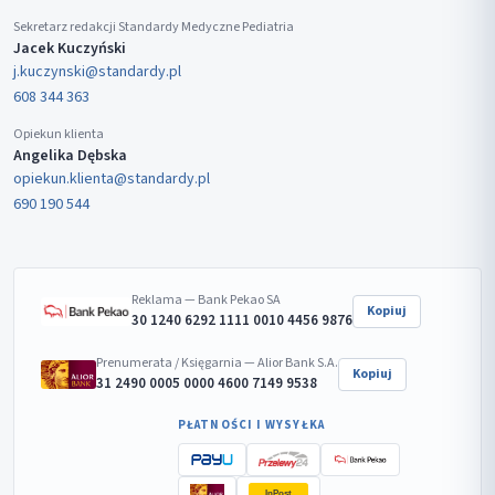
Sekretarz redakcji Standardy Medyczne Pediatria
Jacek Kuczyński
j.kuczynski@standardy.pl
608 344 363
Opiekun klienta
Angelika Dębska
opiekun.klienta@standardy.pl
690 190 544
Reklama — Bank Pekao SA
Kopiuj
30 1240 6292 1111 0010 4456 9876
Prenumerata / Księgarnia — Alior Bank S.A.
Kopiuj
31 2490 0005 0000 4600 7149 9538
PŁATNOŚCI I WYSYŁKA
InPost