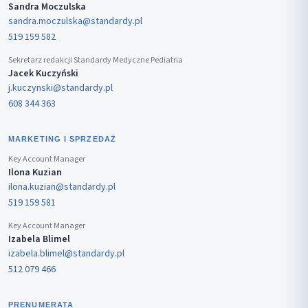
Sandra Moczulska
sandra.moczulska@standardy.pl
519 159 582
Sekretarz redakcji Standardy Medyczne Pediatria
Jacek Kuczyński
j.kuczynski@standardy.pl
608 344 363
MARKETING I SPRZEDAŻ
Key Account Manager
Ilona Kuzian
ilona.kuzian@standardy.pl
519 159 581
Key Account Manager
Izabela Blimel
izabela.blimel@standardy.pl
512 079 466
PRENUMERATA