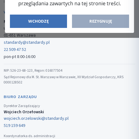
ISSN: 2080-5438
przeglądania zawartych na tej stronie treści.
WYDAWCA
WCHODZĘ
REZYGNUJĘ
Media-Press Sp. z o.o.
ul. Gwiaździsta 7B/8
01-651 Warszawa
standardy@standardy.pl
22 509 47 52
pon-pt 8:00-16:00
NIP: 526-23-68-123, Regon: 016077504
Sąd Rejonowy dla M. St. Warszawy w Warszawie, XII Wydział Gospodarczy, KRS
0000128502
BIURO ZARZĄDU
Dyrektor Zarządzający
Wojciech Orzełowski
wojciech.orzelowski@standardy.pl
519 159 649
Koordynatorka ds. administracji