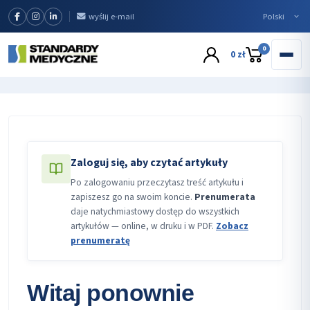
wyślij e-mail
0
0 zł
Zaloguj się, aby czytać artykuły
Po zalogowaniu przeczytasz treść artykułu i
zapiszesz go na swoim koncie.
Prenumerata
daje natychmiastowy dostęp do wszystkich
artykułów — online, w druku i w PDF.
Zobacz
prenumeratę
Witaj ponownie