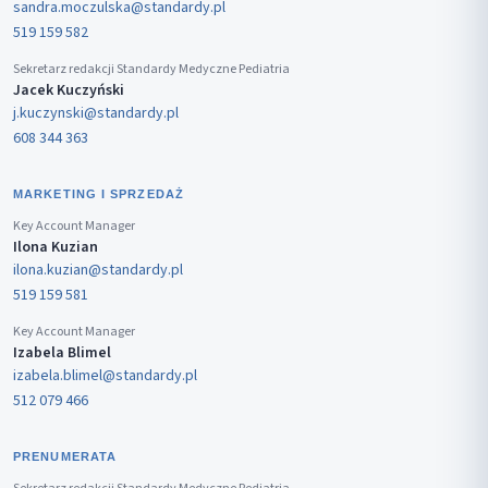
sandra.moczulska@standardy.pl
519 159 582
Sekretarz redakcji Standardy Medyczne Pediatria
Jacek Kuczyński
j.kuczynski@standardy.pl
608 344 363
MARKETING I SPRZEDAŻ
Key Account Manager
Ilona Kuzian
ilona.kuzian@standardy.pl
519 159 581
Key Account Manager
Izabela Blimel
izabela.blimel@standardy.pl
512 079 466
PRENUMERATA