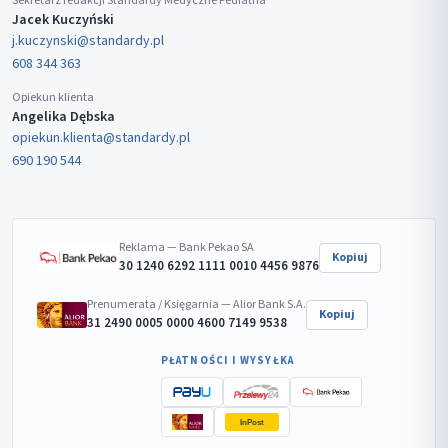
Sekretarz redakcji Standardy Medyczne Pediatria
Jacek Kuczyński
j.kuczynski@standardy.pl
608 344 363
Opiekun klienta
Angelika Dębska
opiekun.klienta@standardy.pl
690 190 544
Reklama — Bank Pekao SA
Kopiuj
30 1240 6292 1111 0010 4456 9876
Prenumerata / Księgarnia — Alior Bank S.A.
Kopiuj
31 2490 0005 0000 4600 7149 9538
PŁATNOŚCI I WYSYŁKA
InPost