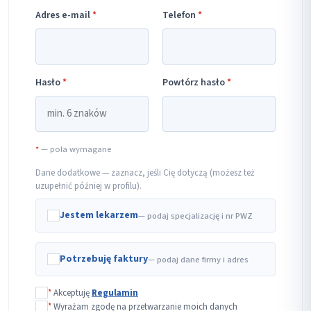
Adres e-mail
*
Telefon
*
Hasło
*
Powtórz hasło
*
*
— pola wymagane
Dane dodatkowe — zaznacz, jeśli Cię dotyczą (możesz też
uzupełnić później w profilu).
Jestem lekarzem
— podaj specjalizację i nr PWZ
Potrzebuję faktury
— podaj dane firmy i adres
*
Akceptuję
Regulamin
*
Wyrażam zgodę na przetwarzanie moich danych