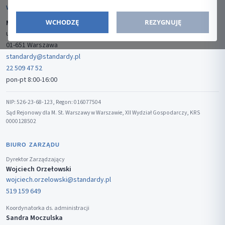
WYDAWCA
WCHODZĘ
REZYGNUJĘ
Media-Press Sp. z o.o.
ul. Gwiaździsta 7B/8
01-651 Warszawa
standardy@standardy.pl
22 509 47 52
pon-pt 8:00-16:00
NIP: 526-23-68-123, Regon: 016077504
Sąd Rejonowy dla M. St. Warszawy w Warszawie, XII Wydział Gospodarczy, KRS
0000128502
BIURO ZARZĄDU
Dyrektor Zarządzający
Wojciech Orzełowski
wojciech.orzelowski@standardy.pl
519 159 649
Koordynatorka ds. administracji
Sandra Moczulska