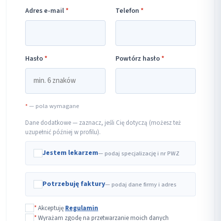
Adres e-mail
*
Telefon
*
Hasło
*
Powtórz hasło
*
*
— pola wymagane
Dane dodatkowe — zaznacz, jeśli Cię dotyczą (możesz też
uzupełnić później w profilu).
Jestem lekarzem
— podaj specjalizację i nr PWZ
Potrzebuję faktury
— podaj dane firmy i adres
*
Akceptuję
Regulamin
*
Wyrażam zgodę na przetwarzanie moich danych