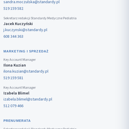
sandra.moczulska@standardy.pl
519 159 582
Sekretarz redakcji Standardy Medyczne Pediatria
Jacek Kuczyński
j.kuczynski@standardy.pl
608 344 363
MARKETING I SPRZEDAŻ
Key Account Manager
Ilona Kuzian
ilona.kuzian@standardy.pl
519 159 581
Key Account Manager
Izabela Blimel
izabela.blimel@standardy.pl
512 079 466
PRENUMERATA