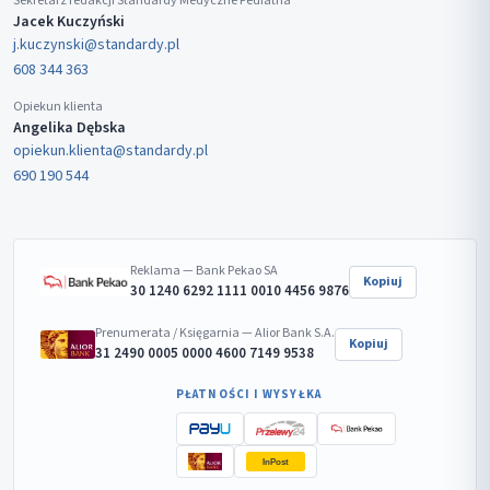
Sekretarz redakcji Standardy Medyczne Pediatria
Jacek Kuczyński
j.kuczynski@standardy.pl
608 344 363
Opiekun klienta
Angelika Dębska
opiekun.klienta@standardy.pl
690 190 544
Reklama — Bank Pekao SA
Kopiuj
30 1240 6292 1111 0010 4456 9876
Prenumerata / Księgarnia — Alior Bank S.A.
Kopiuj
31 2490 0005 0000 4600 7149 9538
PŁATNOŚCI I WYSYŁKA
InPost