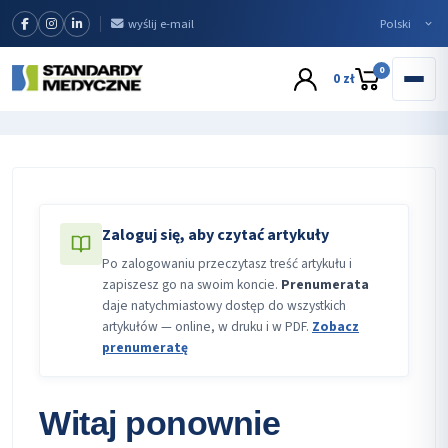
wyślij e-mail
0
0 zł
Zaloguj się, aby czytać artykuły
Po zalogowaniu przeczytasz treść artykułu i
zapiszesz go na swoim koncie.
Prenumerata
daje natychmiastowy dostęp do wszystkich
artykułów — online, w druku i w PDF.
Zobacz
prenumeratę
Witaj ponownie