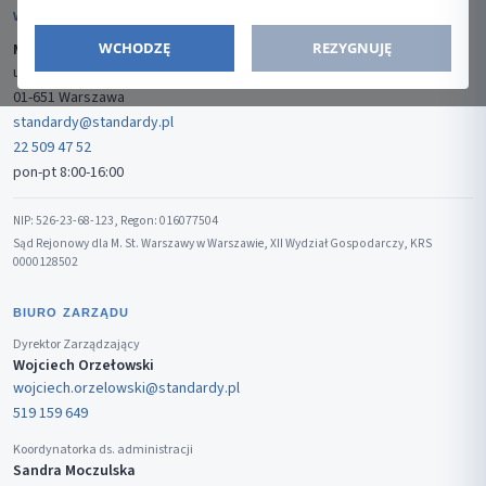
WYDAWCA
WCHODZĘ
REZYGNUJĘ
Media-Press Sp. z o.o.
ul. Gwiaździsta 7B/8
01-651 Warszawa
standardy@standardy.pl
22 509 47 52
pon-pt 8:00-16:00
NIP: 526-23-68-123, Regon: 016077504
Sąd Rejonowy dla M. St. Warszawy w Warszawie, XII Wydział Gospodarczy, KRS
0000128502
BIURO ZARZĄDU
Dyrektor Zarządzający
Wojciech Orzełowski
wojciech.orzelowski@standardy.pl
519 159 649
Koordynatorka ds. administracji
Sandra Moczulska