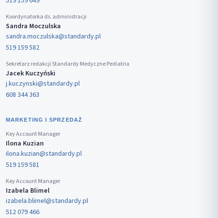
519 159 649
Koordynatorka ds. administracji
Sandra Moczulska
sandra.moczulska@standardy.pl
519 159 582
Sekretarz redakcji Standardy Medyczne Pediatria
Jacek Kuczyński
j.kuczynski@standardy.pl
608 344 363
MARKETING I SPRZEDAŻ
Key Account Manager
Ilona Kuzian
ilona.kuzian@standardy.pl
519 159 581
Key Account Manager
Izabela Blimel
izabela.blimel@standardy.pl
512 079 466