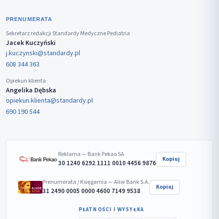
PRENUMERATA
Sekretarz redakcji Standardy Medyczne Pediatria
Jacek Kuczyński
j.kuczynski@standardy.pl
608 344 363
Opiekun klienta
Angelika Dębska
opiekun.klienta@standardy.pl
690 190 544
Reklama — Bank Pekao SA
Kopiuj
30 1240 6292 1111 0010 4456 9876
Prenumerata / Księgarnia — Alior Bank S.A.
Kopiuj
31 2490 0005 0000 4600 7149 9538
PŁATNOŚCI I WYSYŁKA