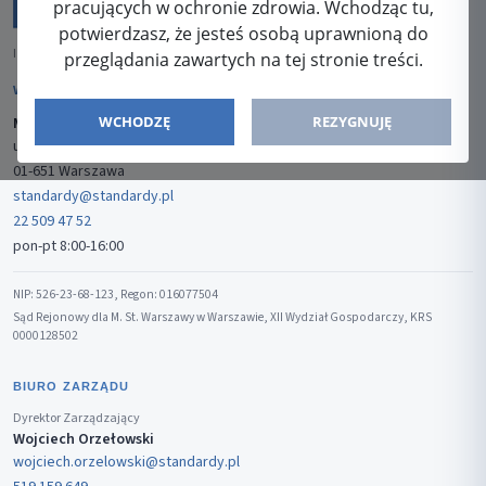
pracujących w ochronie zdrowia. Wchodząc tu,
potwierdzasz, że jesteś osobą uprawnioną do
ISSN: 2080-5438
przeglądania zawartych na tej stronie treści.
WYDAWCA
WCHODZĘ
REZYGNUJĘ
Media-Press Sp. z o.o.
ul. Gwiaździsta 7B/8
01-651 Warszawa
standardy@standardy.pl
22 509 47 52
pon-pt 8:00-16:00
NIP: 526-23-68-123, Regon: 016077504
Sąd Rejonowy dla M. St. Warszawy w Warszawie, XII Wydział Gospodarczy, KRS
0000128502
BIURO ZARZĄDU
Dyrektor Zarządzający
Wojciech Orzełowski
wojciech.orzelowski@standardy.pl