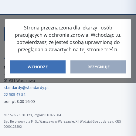
Strona przeznaczona dla lekarzy i osób
pracujących w ochronie zdrowia. Wchodząc tu,
potwierdzasz, że jesteś osobą uprawnioną do
ISSN: 2080-5438
przeglądania zawartych na tej stronie treści.
WYDAWCA
WCHODZĘ
REZYGNUJĘ
Media-Press Sp. z o.o.
ul. Gwiaździsta 7B/8
01-651 Warszawa
standardy@standardy.pl
22 509 47 52
pon-pt 8:00-16:00
NIP: 526-23-68-123, Regon: 016077504
Sąd Rejonowy dla M. St. Warszawy w Warszawie, XII Wydział Gospodarczy, KRS
0000128502