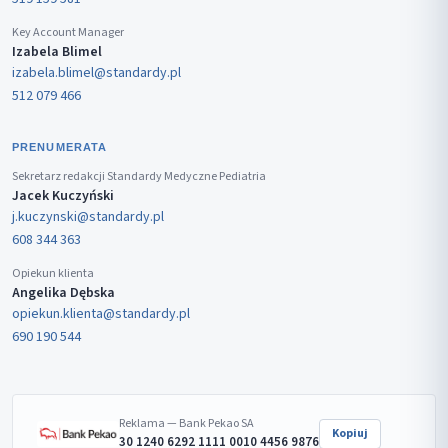
Key Account Manager
Izabela Blimel
izabela.blimel@standardy.pl
512 079 466
PRENUMERATA
Sekretarz redakcji Standardy Medyczne Pediatria
Jacek Kuczyński
j.kuczynski@standardy.pl
608 344 363
Opiekun klienta
Angelika Dębska
opiekun.klienta@standardy.pl
690 190 544
Reklama — Bank Pekao SA
Kopiuj
30 1240 6292 1111 0010 4456 9876