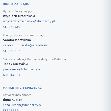
BIURO ZARZĄDU
Dyrektor Zarządzający
Wojciech Orzełowski
wojciech.orzelowski@standardy.pl
519 159 649
Koordynatorka ds. administracji
Sandra Moczulska
sandra.moczulska@standardy.pl
519 159 582
Sekretarz redakcji Standardy Medyczne Pediatria
Jacek Kuczyński
j.kuczynski@standardy.pl
608 344 363
MARKETING I SPRZEDAŻ
Key Account Manager
Ilona Kuzian
ilona.kuzian@standardy.pl
519 159 581