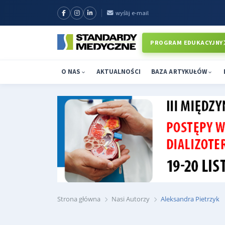
wyślij e-mail
PROGRAM EDUKACYJNY
O NAS
AKTUALNOŚCI
BAZA ARTYKUŁÓW
Strona główna
Nasi Autorzy
Aleksandra Pietrzyk