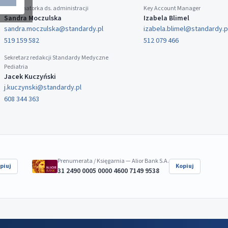
Koordynatorka ds. administracji
Key Account Manager
Sandra Moczulska
Izabela Blimel
sandra.moczulska@standardy.pl
izabela.blimel@standardy.p
519 159 582
512 079 466
Sekretarz redakcji Standardy Medyczne
Pediatria
Jacek Kuczyński
j.kuczynski@standardy.pl
608 344 363
Prenumerata / Księgarnia — Alior Bank S.A.
piuj
Kopiuj
31 2490 0005 0000 4600 7149 9538