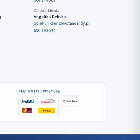
608 344 363
Opiekun klienta
Angelika Dębska
l
opiekun.klienta@standardy.pl
690 190 544
PŁATNOŚCI I WYSYŁKA
InPost