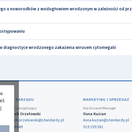
zego u noworodków z wodogłowiem wrodzonym w zależności od prz
postępowaniu
 w diagnostyce wrodzonego zakażenia wirusem cytomegalii
 w
teś
BIURO ZARZĄDU
MARKETING I SPRZEDAŻ
j
Dyrektor Zarządzający
Key Account Manager
Wojciech Orzełowski
Ilona Kuzian
wojciech.orzelowski@standardy.pl
ilona.kuzian@standardy.pl
519 159 649
519 159 581