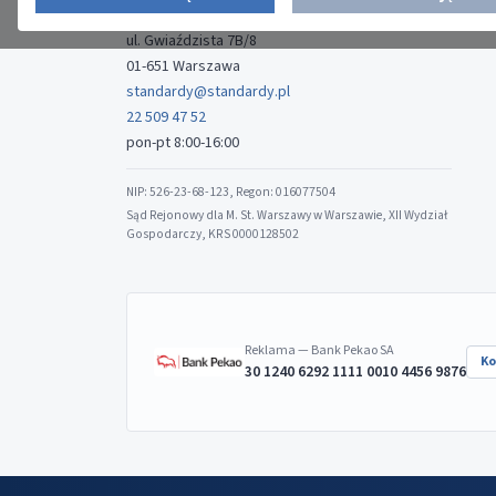
Media-Press Sp. z o.o.
ul. Gwiaździsta 7B/8
01-651 Warszawa
standardy@standardy.pl
22 509 47 52
pon-pt 8:00-16:00
NIP: 526-23-68-123, Regon: 016077504
Sąd Rejonowy dla M. St. Warszawy w Warszawie, XII Wydział
Gospodarczy, KRS 0000128502
Reklama — Bank Pekao SA
Ko
30 1240 6292 1111 0010 4456 9876