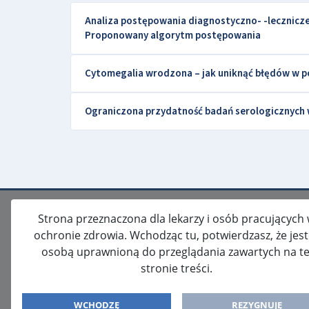
Analiza postępowania diagnostyczno- -lecznic
Proponowany algorytm postępowania
Cytomegalia wrodzona – jak uniknąć błędów w 
Ograniczona przydatność badań serologicznych
Strona przeznaczona dla lekarzy i osób pracujących
ochronie zdrowia. Wchodząc tu, potwierdzasz, że jes
osobą uprawnioną do przeglądania zawartych na te
stronie treści.
ISSN: 2080-5438
WYDAWCA
WCHODZĘ
REZYGNUJĘ