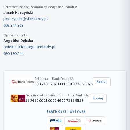
Sekretarz redakcji Standardy Medyczne Pediatria
Jacek Kuczyński
j.kuczynski@standardy.pl
608 344 363
Opiekun klienta
Angelika Dębska
opiekun.klienta@standardy.pl
690 190 544
Reklama — Bank Pekao SA
Kopiuj
30 1240 6292 1111 0010 4456 9876
Prenumerata / Księgarnia — Alior Bank S.A.
Kopiuj
31 2490 0005 0000 4600 7149 9538
PŁATNOŚCI I WYSYŁKA
InPost