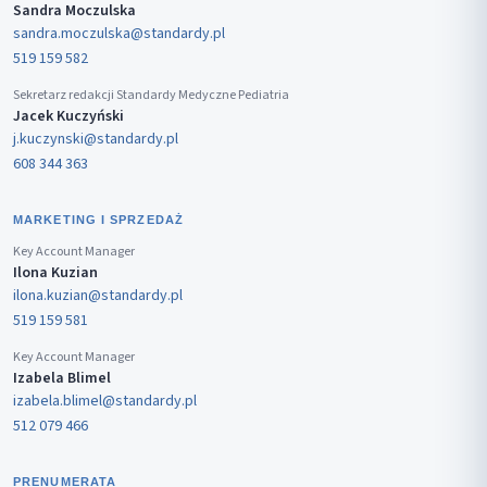
Sandra Moczulska
sandra.moczulska@standardy.pl
519 159 582
Sekretarz redakcji Standardy Medyczne Pediatria
Jacek Kuczyński
j.kuczynski@standardy.pl
608 344 363
MARKETING I SPRZEDAŻ
Key Account Manager
Ilona Kuzian
ilona.kuzian@standardy.pl
519 159 581
Key Account Manager
Izabela Blimel
izabela.blimel@standardy.pl
512 079 466
PRENUMERATA