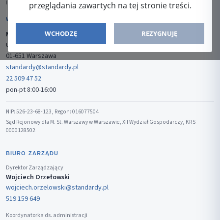
ISSN: 2080-5438
przeglądania zawartych na tej stronie treści.
WYDAWCA
WCHODZĘ
REZYGNUJĘ
Media-Press Sp. z o.o.
ul. Gwiaździsta 7B/8
01-651 Warszawa
standardy@standardy.pl
22 509 47 52
pon-pt 8:00-16:00
NIP: 526-23-68-123, Regon: 016077504
Sąd Rejonowy dla M. St. Warszawy w Warszawie, XII Wydział Gospodarczy, KRS
0000128502
BIURO ZARZĄDU
Dyrektor Zarządzający
Wojciech Orzełowski
wojciech.orzelowski@standardy.pl
519 159 649
Koordynatorka ds. administracji