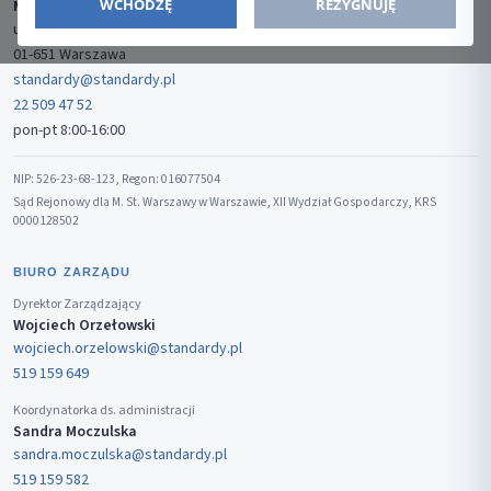
WCHODZĘ
REZYGNUJĘ
Media-Press Sp. z o.o.
ul. Gwiaździsta 7B/8
01-651 Warszawa
standardy@standardy.pl
22 509 47 52
pon-pt 8:00-16:00
NIP: 526-23-68-123, Regon: 016077504
Sąd Rejonowy dla M. St. Warszawy w Warszawie, XII Wydział Gospodarczy, KRS
0000128502
BIURO ZARZĄDU
Dyrektor Zarządzający
Wojciech Orzełowski
wojciech.orzelowski@standardy.pl
519 159 649
Koordynatorka ds. administracji
Sandra Moczulska
sandra.moczulska@standardy.pl
519 159 582