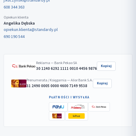
j.kuczynski@standardy.pl
608 344 363
Opiekun klienta
Angelika Dębska
opiekun.klienta@standardy.pl
690 190 544
Reklama — Bank Pekao SA
Kopiuj
30 1240 6292 1111 0010 4456 9876
Prenumerata / Księgarnia — Alior Bank S.A.
Kopiuj
31 2490 0005 0000 4600 7149 9538
PŁATNOŚCI I WYSYŁKA
InPost