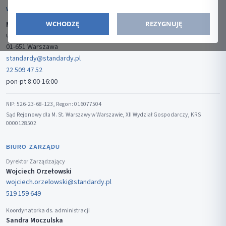
WYDAWCA
WCHODZĘ
REZYGNUJĘ
Media-Press Sp. z o.o.
ul. Gwiaździsta 7B/8
01-651 Warszawa
standardy@standardy.pl
22 509 47 52
pon-pt 8:00-16:00
NIP: 526-23-68-123, Regon: 016077504
Sąd Rejonowy dla M. St. Warszawy w Warszawie, XII Wydział Gospodarczy, KRS
0000128502
BIURO ZARZĄDU
Dyrektor Zarządzający
Wojciech Orzełowski
wojciech.orzelowski@standardy.pl
519 159 649
Koordynatorka ds. administracji
Sandra Moczulska