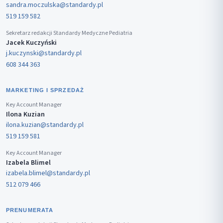
sandra.moczulska@standardy.pl
519 159 582
Sekretarz redakcji Standardy Medyczne Pediatria
Jacek Kuczyński
j.kuczynski@standardy.pl
608 344 363
MARKETING I SPRZEDAŻ
Key Account Manager
Ilona Kuzian
ilona.kuzian@standardy.pl
519 159 581
Key Account Manager
Izabela Blimel
izabela.blimel@standardy.pl
512 079 466
PRENUMERATA