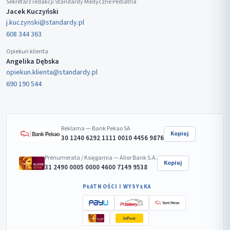
Sekretarz redakcji Standardy Medyczne Pediatria
Jacek Kuczyński
j.kuczynski@standardy.pl
608 344 363
Opiekun klienta
Angelika Dębska
opiekun.klienta@standardy.pl
690 190 544
Reklama — Bank Pekao SA
Kopiuj
30 1240 6292 1111 0010 4456 9876
Prenumerata / Księgarnia — Alior Bank S.A.
Kopiuj
31 2490 0005 0000 4600 7149 9538
PŁATNOŚCI I WYSYŁKA
InPost