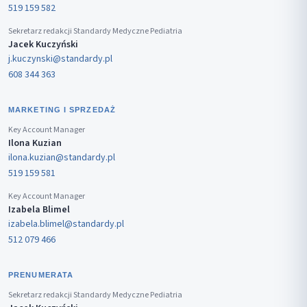
519 159 582
Sekretarz redakcji Standardy Medyczne Pediatria
Jacek Kuczyński
j.kuczynski@standardy.pl
608 344 363
MARKETING I SPRZEDAŻ
Key Account Manager
Ilona Kuzian
ilona.kuzian@standardy.pl
519 159 581
Key Account Manager
Izabela Blimel
izabela.blimel@standardy.pl
512 079 466
PRENUMERATA
Sekretarz redakcji Standardy Medyczne Pediatria