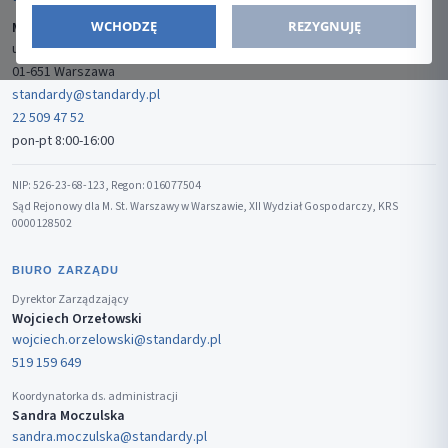
WCHODZĘ
REZYGNUJĘ
Media-Press Sp. z o.o.
ul. Gwiaździsta 7B/8
01-651 Warszawa
standardy@standardy.pl
22 509 47 52
pon-pt 8:00-16:00
NIP: 526-23-68-123, Regon: 016077504
Sąd Rejonowy dla M. St. Warszawy w Warszawie, XII Wydział Gospodarczy, KRS
0000128502
BIURO ZARZĄDU
Dyrektor Zarządzający
Wojciech Orzełowski
wojciech.orzelowski@standardy.pl
519 159 649
Koordynatorka ds. administracji
Sandra Moczulska
sandra.moczulska@standardy.pl