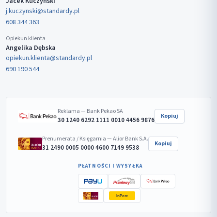
Jacek Kuczyński
j.kuczynski@standardy.pl
608 344 363
Opiekun klienta
Angelika Dębska
opiekun.klienta@standardy.pl
690 190 544
Reklama — Bank Pekao SA
Kopiuj
30 1240 6292 1111 0010 4456 9876
Prenumerata / Księgarnia — Alior Bank S.A.
Kopiuj
31 2490 0005 0000 4600 7149 9538
PŁATNOŚCI I WYSYŁKA
InPost