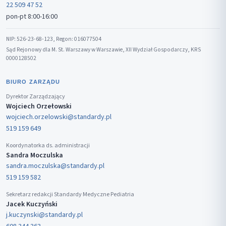
22 509 47 52
pon-pt 8:00-16:00
NIP: 526-23-68-123, Regon: 016077504
Sąd Rejonowy dla M. St. Warszawy w Warszawie, XII Wydział Gospodarczy, KRS
0000128502
BIURO ZARZĄDU
Dyrektor Zarządzający
Wojciech Orzełowski
wojciech.orzelowski@standardy.pl
519 159 649
Koordynatorka ds. administracji
Sandra Moczulska
sandra.moczulska@standardy.pl
519 159 582
Sekretarz redakcji Standardy Medyczne Pediatria
Jacek Kuczyński
j.kuczynski@standardy.pl