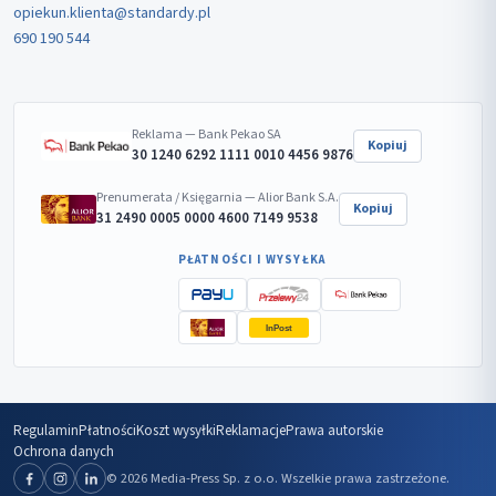
opiekun.klienta@standardy.pl
690 190 544
Reklama — Bank Pekao SA
Kopiuj
30 1240 6292 1111 0010 4456 9876
Prenumerata / Księgarnia — Alior Bank S.A.
Kopiuj
31 2490 0005 0000 4600 7149 9538
PŁATNOŚCI I WYSYŁKA
InPost
Regulamin
Płatności
Koszt wysyłki
Reklamacje
Prawa autorskie
Ochrona danych
© 2026 Media-Press Sp. z o.o. Wszelkie prawa zastrzeżone.