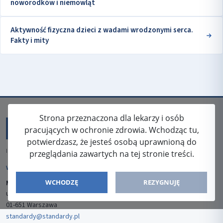
noworodków i niemowląt
Aktywność fizyczna dzieci z wadami wrodzonymi serca.
Fakty i mity
Strona przeznaczona dla lekarzy i osób
pracujących w ochronie zdrowia. Wchodząc tu,
potwierdzasz, że jesteś osobą uprawnioną do
ISSN: 2080-5438
przeglądania zawartych na tej stronie treści.
WYDAWCA
WCHODZĘ
REZYGNUJĘ
Media-Press Sp. z o.o.
ul. Gwiaździsta 7B/8
01-651 Warszawa
standardy@standardy.pl