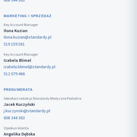
608 344 363
MARKETING I SPRZEDAŻ
Key Account Manager
Ilona Kuzian
ilona.kuzian@standardy.pl
519 159 581
Key Account Manager
Izabela Blimel
izabela.blimel@standardy.pl
512 079 466
PRENUMERATA
Sekretarz redakcji Standardy Medyczne Pediatria
Jacek Kuczyński
j.kuczynski@standardy.pl
608 344 363
Opiekun klienta
Angelika Dębska