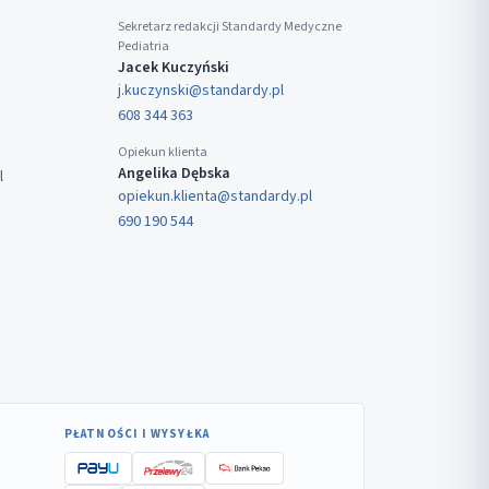
Sekretarz redakcji Standardy Medyczne
Pediatria
Jacek Kuczyński
j.kuczynski@standardy.pl
608 344 363
Opiekun klienta
Angelika Dębska
l
opiekun.klienta@standardy.pl
690 190 544
PŁATNOŚCI I WYSYŁKA