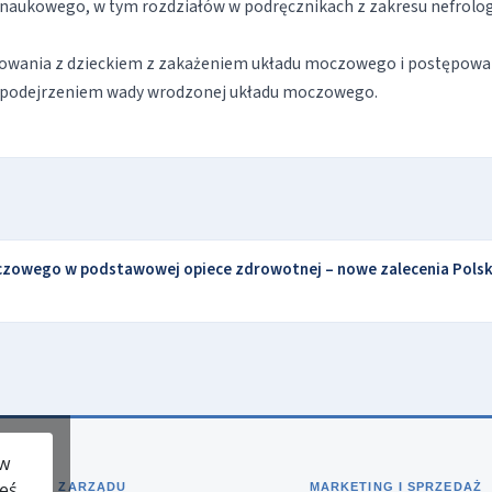
 naukowego, w tym rozdziałów w podręcznikach z zakresu nefrolog
owania z dzieckiem z zakażeniem układu moczowego i postępowa
 podejrzeniem wady wrodzonej układu moczowego.
oczowego w podstawowej opiece zdrowotnej – nowe zalecenia Pols
 w
teś
BIURO ZARZĄDU
MARKETING I SPRZEDAŻ