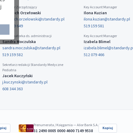
j
Dyrektor Zarządzający
Key Account Manager
Wojciech Orzełowski
Ilona Kuzian
wojciech.orzelowski@standardy.pl
ilona.kuzian@standardy.pl
519 159 649
519 159 581
Koordynatorka ds. administracji
Key Account Manager
Sandra Moczulska
Izabela Blimel
sandra.moczulska@standardy.pl
izabela.blimel@standardy.p
519 159 582
512 079 466
Sekretarz redakcji Standardy Medyczne
Pediatria
Jacek Kuczyński
j.kuczynski@standardy.pl
608 344 363
Prenumerata / Księgarnia — Alior Bank S.A.
piuj
Kopiuj
31 2490 0005 0000 4600 7149 9538