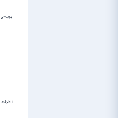
Kliniki
styki i