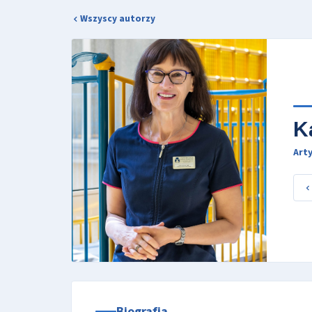
Wszyscy autorzy
K
Arty
Biografia