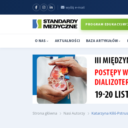
wyślij e-mail
PROGRAM EDUKACYJNY
O NAS
AKTUALNOŚCI
BAZA ARTYKUŁÓW
Strona główna
Nasi Autorzy
Katarzyna Kiliś-Pstru