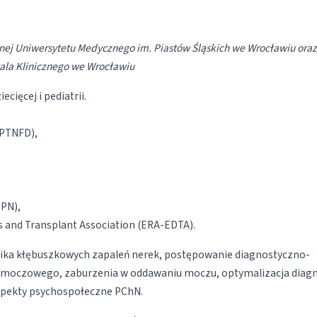
cznej Uniwersytetu Medycznego im. Piastów Śląskich we Wrocławiu oraz 
tala Klinicznego we Wrocławiu
ecięcej i pediatrii.
(PTNFD),
SPN),
s and Transplant Association (ERA-EDTA).
nika kłębuszkowych zapaleń nerek, postępowanie diagnostyczno-
 moczowego, zaburzenia w oddawaniu moczu, optymalizacja diagno
aspekty psychospołeczne PChN.