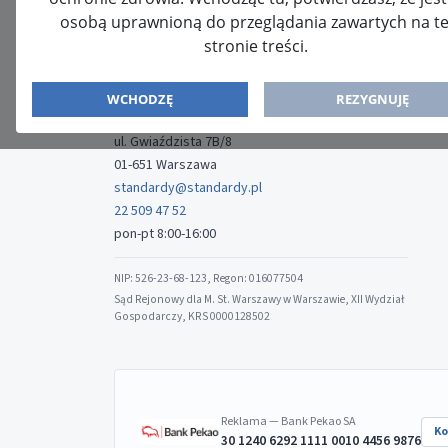
osobą uprawnioną do przeglądania zawartych na te
stronie treści.
ISSN: 2080-5438
WYDAWCA
WCHODZĘ
REZYGNUJĘ
Media-Press Sp. z o.o.
ul. Gwiaździsta 7B/8
01-651 Warszawa
standardy@standardy.pl
22 509 47 52
pon-pt 8:00-16:00
NIP: 526-23-68-123, Regon: 016077504
Sąd Rejonowy dla M. St. Warszawy w Warszawie, XII Wydział
Gospodarczy, KRS 0000128502
Reklama — Bank Pekao SA
Ko
30 1240 6292 1111 0010 4456 9876