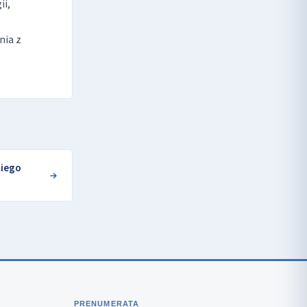
ii,
nia z
kiego
PRENUMERATA