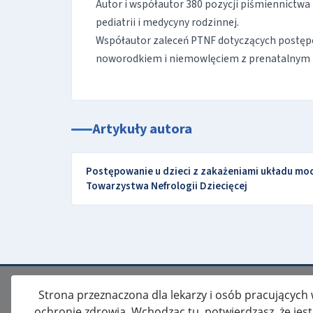
Autor i współautor 380 pozycji piśmiennictwa
pediatrii i medycyny rodzinnej.
Współautor zaleceń PTNF dotyczących postęp
noworodkiem i niemowlęciem z prenatalnym
Artykuły autora
Postępowanie u dzieci z zakażeniami układu m
Towarzystwa Nefrologii Dziecięcej
Strona przeznaczona dla lekarzy i osób pracujących
ochronie zdrowia. Wchodząc tu, potwierdzasz, że jes