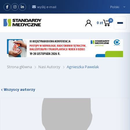
wyślij e-mail
0
0 zł
Strona główna
Nasi Autorzy
Agnieszka Pawelak
Wszyscy autorzy