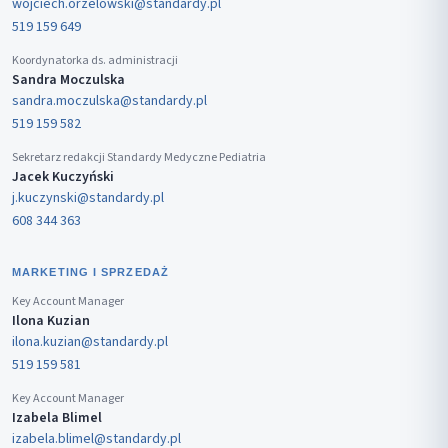
wojciech.orzelowski@standardy.pl
519 159 649
Koordynatorka ds. administracji
Sandra Moczulska
sandra.moczulska@standardy.pl
519 159 582
Sekretarz redakcji Standardy Medyczne Pediatria
Jacek Kuczyński
j.kuczynski@standardy.pl
608 344 363
MARKETING I SPRZEDAŻ
Key Account Manager
Ilona Kuzian
ilona.kuzian@standardy.pl
519 159 581
Key Account Manager
Izabela Blimel
izabela.blimel@standardy.pl