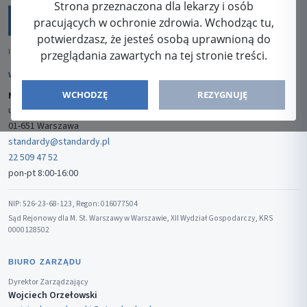
Strona przeznaczona dla lekarzy i osób
pracujących w ochronie zdrowia. Wchodząc tu,
potwierdzasz, że jesteś osobą uprawnioną do
ISSN: 2080-5438
przeglądania zawartych na tej stronie treści.
WYDAWCA
WCHODZĘ
REZYGNUJĘ
Media-Press Sp. z o.o.
ul. Gwiaździsta 7B/8
01-651 Warszawa
standardy@standardy.pl
22 509 47 52
pon-pt 8:00-16:00
NIP: 526-23-68-123, Regon: 016077504
Sąd Rejonowy dla M. St. Warszawy w Warszawie, XII Wydział Gospodarczy, KRS
0000128502
BIURO ZARZĄDU
Dyrektor Zarządzający
Wojciech Orzełowski