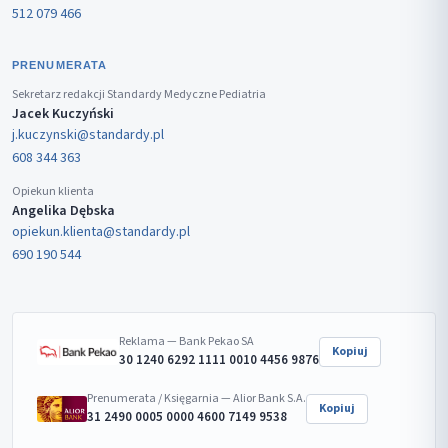
512 079 466
PRENUMERATA
Sekretarz redakcji Standardy Medyczne Pediatria
Jacek Kuczyński
j.kuczynski@standardy.pl
608 344 363
Opiekun klienta
Angelika Dębska
opiekun.klienta@standardy.pl
690 190 544
Reklama — Bank Pekao SA
Kopiuj
30 1240 6292 1111 0010 4456 9876
Prenumerata / Księgarnia — Alior Bank S.A.
Kopiuj
31 2490 0005 0000 4600 7149 9538