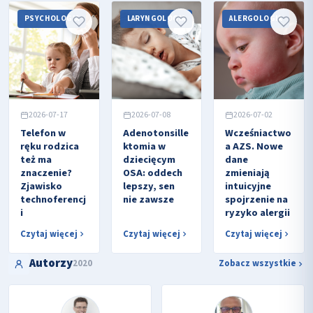
PSYCHOLOGIA
LARYNGOLOGIA
ALERGOLOGIA
2026-07-17
2026-07-08
2026-07-02
Telefon w
Adenotonsille
Wcześniactwo
ręku rodzica
ktomia w
a AZS. Nowe
też ma
dziecięcym
dane
znaczenie?
OSA: oddech
zmieniają
Zjawisko
lepszy, sen
intuicyjne
technoferencj
nie zawsze
spojrzenie na
i
ryzyko alergii
Czytaj więcej
Czytaj więcej
Czytaj więcej
Autorzy
2020
Zobacz wszystkie