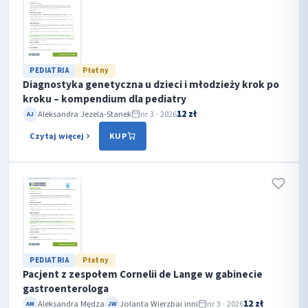
PEDIATRIA
Płatny
Diagnostyka genetyczna u dzieci i młodzieży krok po
kroku – kompendium dla pediatry
12 zł
Aleksandra Jezela-Stanek
nr 3 · 2026
AJ
Czytaj więcej
KUP
PEDIATRIA
Płatny
Pacjent z zespołem Cornelii de Lange w gabinecie
gastroenterologa
12 zł
Aleksandra Mędza
Jolanta Wierzba
i inni
nr 3 · 2026
AM
JW