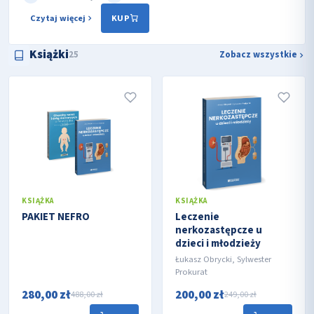
Czytaj więcej
KUP
Książki
25
Zobacz wszystkie
KSIĄŻKA
KSIĄŻKA
PAKIET NEFRO
Leczenie
nerkozastępcze u
dzieci i młodzieży
Łukasz Obrycki, Sylwester
Prokurat
280,00 zł
200,00 zł
488,00 zł
249,00 zł