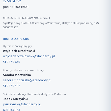
22 509 47 52
pon-pt 8:00-16:00
NIP: 526-23-68-123, Regon: 016077504
Sąd Rejonowy dla M. St. Warszawy w Warszawie, XII Wydział Gospodarczy, KRS
0000128502
BIURO ZARZĄDU
Dyrektor Zarządzający
Wojciech Orzełowski
wojciech.orzelowski@standardy.pl
519 159 649
Koordynatorka ds. administracji
Sandra Moczulska
sandra.moczulska@standardy.pl
519 159 582
Sekretarz redakcji Standardy Medyczne Pediatria
Jacek Kuczyński
j.kuczynski@standardy.pl
608 344 363