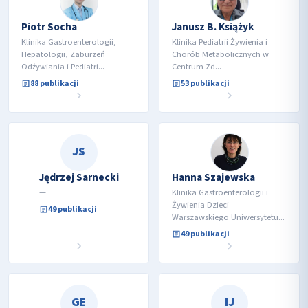
Piotr Socha
Janusz B. Książyk
Klinika Gastroenterologii,
Klinika Pediatrii Żywienia i
Hepatologii, Zaburzeń
Chorób Metabolicznych w
Odżywiania i Pediatri...
Centrum Zd...
88 publikacji
53 publikacji
JS
Jędrzej Sarnecki
Hanna Szajewska
—
Klinika Gastroenterologii i
Żywienia Dzieci
49 publikacji
Warszawskiego Uniwersytetu...
49 publikacji
GE
IJ