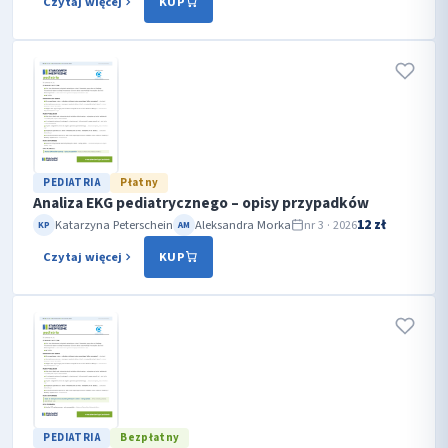
Czytaj więcej
KUP
PEDIATRIA
Płatny
Analiza EKG pediatrycznego – opisy przypadków
12 zł
Katarzyna Peterschein
Aleksandra Morka
nr 3 · 2026
KP
AM
Czytaj więcej
KUP
PEDIATRIA
Bezpłatny