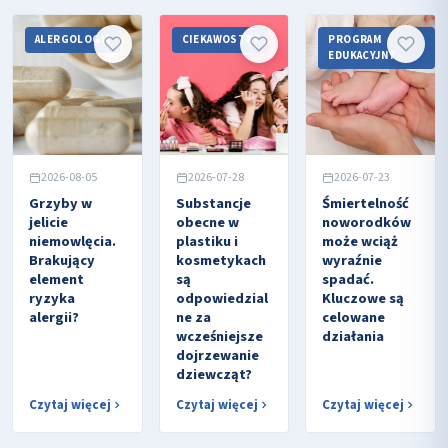
ALERGOLOGIA
CIEKAWOSTKI
PROGRAM
EDUKACYJNY
2026-08-05
2026-07-28
2026-07-23
Grzyby w
Substancje
Śmiertelność
jelicie
obecne w
noworodków
niemowlęcia.
plastiku i
może wciąż
Brakujący
kosmetykach
wyraźnie
element
są
spadać.
ryzyka
odpowiedzial
Kluczowe są
alergii?
ne za
celowane
wcześniejsze
działania
dojrzewanie
dziewcząt?
Czytaj więcej
Czytaj więcej
Czytaj więcej