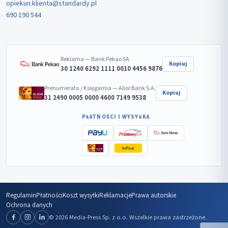
opiekun.klienta@standardy.pl
690 190 544
Reklama — Bank Pekao SA
Kopiuj
30 1240 6292 1111 0010 4456 9876
Prenumerata / Księgarnia — Alior Bank S.A.
Kopiuj
31 2490 0005 0000 4600 7149 9538
PŁATNOŚCI I WYSYŁKA
InPost
Regulamin
Płatności
Koszt wysyłki
Reklamacje
Prawa autorskie
Ochrona danych
© 2026 Media-Press Sp. z o.o. Wszelkie prawa zastrzeżone.