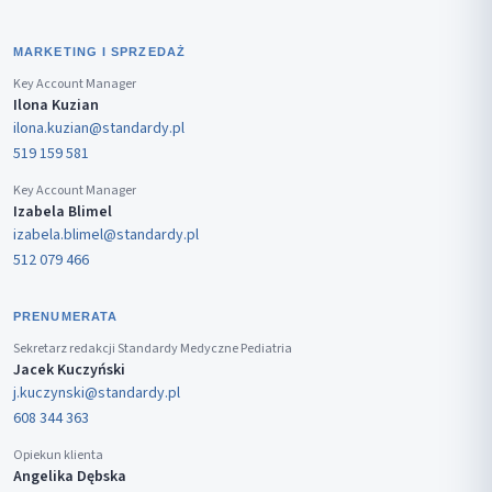
MARKETING I SPRZEDAŻ
Key Account Manager
Ilona Kuzian
ilona.kuzian@standardy.pl
519 159 581
Key Account Manager
Izabela Blimel
izabela.blimel@standardy.pl
512 079 466
PRENUMERATA
Sekretarz redakcji Standardy Medyczne Pediatria
Jacek Kuczyński
j.kuczynski@standardy.pl
608 344 363
Opiekun klienta
Angelika Dębska