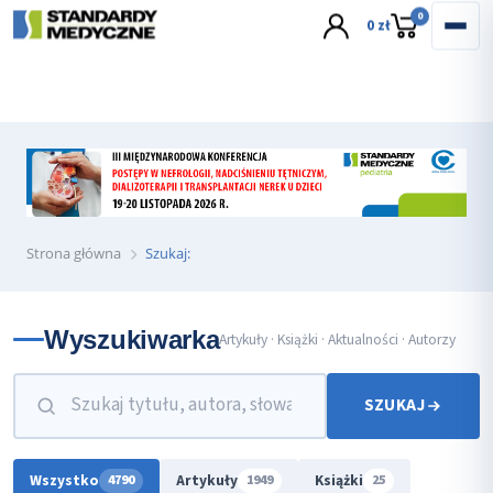
wyślij e-mail
0
0 zł
Strona główna
Szukaj:
Wyszukiwarka
Artykuły · Książki · Aktualności · Autorzy
SZUKAJ
Wszystko
Artykuły
Książki
4790
1949
25