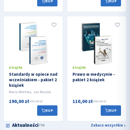
KUP
KUP
KSIĄŻKA
KSIĄŻKA
Standardy w opiece nad
Prawo w medycynie -
wcześniakiem - pakiet 2
pakiet 2 książek
książek
Maria Wilińska, Jan Mazela
190,00 zł
110,00 zł
399,00 zł
268,00 zł
KUP
KUP
Aktualności
796
Zobacz wszystkie