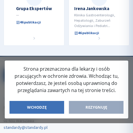
Grupa Ekspertów
Irena Jankowska
—
Klinika Gastroenterologii,
Hepatologii, Zaburzeń
46 publikacji
Odżywiania i Pediatri...
46 publikacji
Strona przeznaczona dla lekarzy i osób
pracujących w ochronie zdrowia. Wchodząc tu,
potwierdzasz, że jesteś osobą uprawnioną do
ISSN: 2080-5438
przeglądania zawartych na tej stronie treści.
WYDAWCA
WCHODZĘ
REZYGNUJĘ
Media-Press Sp. z o.o.
ul. Gwiaździsta 7B/8
01-651 Warszawa
standardy@standardy.pl