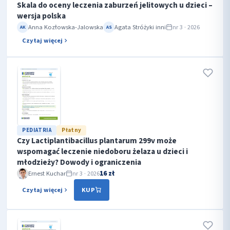
Skala do oceny leczenia zaburzeń jelitowych u dzieci –
wersja polska
Anna Kozłowska-Jalowska
Agata Stróżyk
i inni
nr 3 · 2026
AK
AS
Czytaj więcej
PEDIATRIA
Płatny
Czy Lactiplantibacillus plantarum 299v może
wspomagać leczenie niedoboru żelaza u dzieci i
młodzieży? Dowody i ograniczenia
16 zł
Ernest Kuchar
nr 3 · 2026
Czytaj więcej
KUP