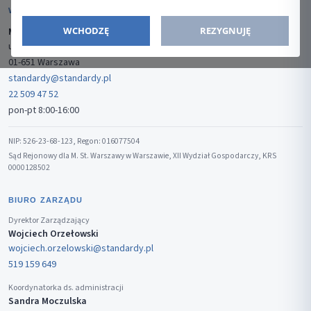
WYDAWCA
WCHODZĘ
REZYGNUJĘ
Media-Press Sp. z o.o.
ul. Gwiaździsta 7B/8
01-651 Warszawa
standardy@standardy.pl
22 509 47 52
pon-pt 8:00-16:00
NIP: 526-23-68-123, Regon: 016077504
Sąd Rejonowy dla M. St. Warszawy w Warszawie, XII Wydział Gospodarczy, KRS
0000128502
BIURO ZARZĄDU
Dyrektor Zarządzający
Wojciech Orzełowski
wojciech.orzelowski@standardy.pl
519 159 649
Koordynatorka ds. administracji
Sandra Moczulska