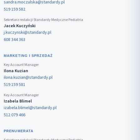
sandra.moczulska@standardy.pl
519 159 582
Sekretarz redakcji Standardy Medyczne Pediatria
Jacek Kuczyński
j.kuczynski@standardy.pl
608 344 363
MARKETING I SPRZEDAŻ
Key Account Manager
Ilona Kuzian
ilona.kuzian@standardy.pl
519 159 581
Key Account Manager
Izabela Blimel
izabela.blimel@standardy.pl
512 079 466
PRENUMERATA