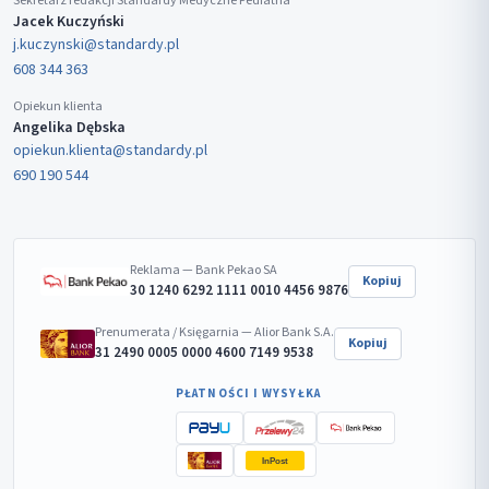
Sekretarz redakcji Standardy Medyczne Pediatria
Jacek Kuczyński
j.kuczynski@standardy.pl
608 344 363
Opiekun klienta
Angelika Dębska
opiekun.klienta@standardy.pl
690 190 544
Reklama — Bank Pekao SA
Kopiuj
30 1240 6292 1111 0010 4456 9876
Prenumerata / Księgarnia — Alior Bank S.A.
Kopiuj
31 2490 0005 0000 4600 7149 9538
PŁATNOŚCI I WYSYŁKA
InPost