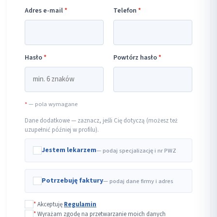
Adres e-mail
*
Telefon
*
Hasło
*
Powtórz hasło
*
*
— pola wymagane
Dane dodatkowe — zaznacz, jeśli Cię dotyczą (możesz też
uzupełnić później w profilu).
Jestem lekarzem
— podaj specjalizację i nr PWZ
Potrzebuję faktury
— podaj dane firmy i adres
*
Akceptuję
Regulamin
*
Wyrażam zgodę na przetwarzanie moich danych