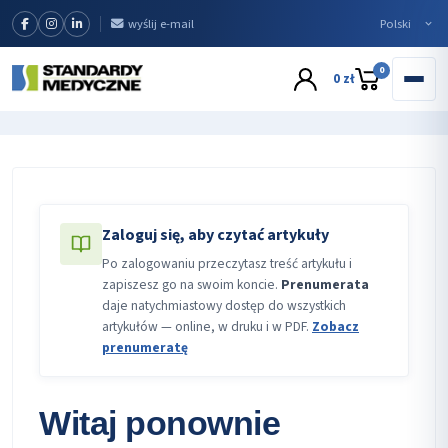
wyślij e-mail
0
0 zł
Zaloguj się, aby czytać artykuły
Po zalogowaniu przeczytasz treść artykułu i
zapiszesz go na swoim koncie.
Prenumerata
daje natychmiastowy dostęp do wszystkich
artykułów — online, w druku i w PDF.
Zobacz
prenumeratę
Witaj ponownie