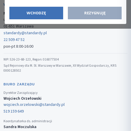
WYDAWCA
WCHODZĘ
REZYGNUJĘ
Media-Press Sp. z o.o.
ul. Gwiaździsta 7B/8
01-651 Warszawa
standardy@standardy.pl
22 509 47 52
pon-pt 8:00-16:00
NIP: 526-23-68-123, Regon: 016077504
Sąd Rejonowy dla M. St. Warszawy w Warszawie, XII Wydział Gospodarczy, KRS
0000128502
BIURO ZARZĄDU
Dyrektor Zarządzający
Wojciech Orzełowski
wojciech.orzelowski@standardy.pl
519 159 649
Koordynatorka ds. administracji
Sandra Moczulska