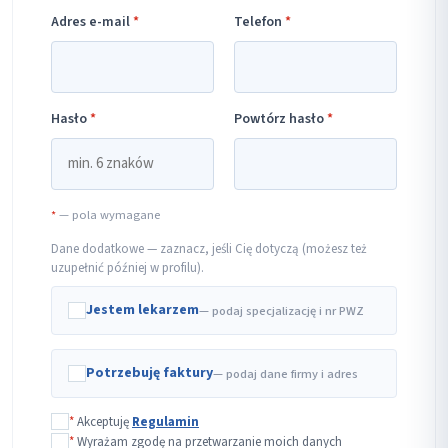
Adres e-mail
*
Telefon
*
Hasło
*
Powtórz hasło
*
*
— pola wymagane
Dane dodatkowe — zaznacz, jeśli Cię dotyczą (możesz też
uzupełnić później w profilu).
Jestem lekarzem
— podaj specjalizację i nr PWZ
Potrzebuję faktury
— podaj dane firmy i adres
*
Akceptuję
Regulamin
*
Wyrażam zgodę na przetwarzanie moich danych