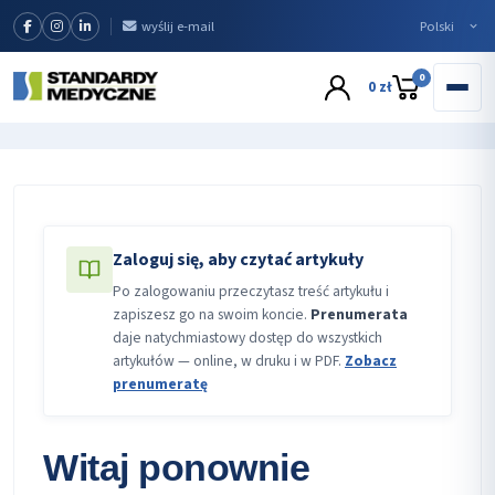
wyślij e-mail
0
0 zł
Zaloguj się, aby czytać artykuły
Po zalogowaniu przeczytasz treść artykułu i
zapiszesz go na swoim koncie.
Prenumerata
daje natychmiastowy dostęp do wszystkich
artykułów — online, w druku i w PDF.
Zobacz
prenumeratę
Witaj ponownie