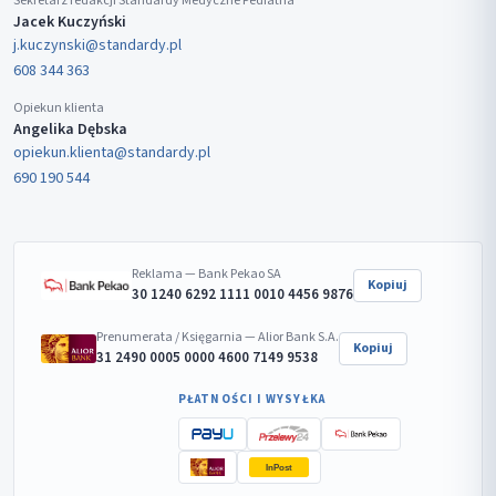
Sekretarz redakcji Standardy Medyczne Pediatria
Jacek Kuczyński
j.kuczynski@standardy.pl
608 344 363
Opiekun klienta
Angelika Dębska
opiekun.klienta@standardy.pl
690 190 544
Reklama — Bank Pekao SA
Kopiuj
30 1240 6292 1111 0010 4456 9876
Prenumerata / Księgarnia — Alior Bank S.A.
Kopiuj
31 2490 0005 0000 4600 7149 9538
PŁATNOŚCI I WYSYŁKA
InPost