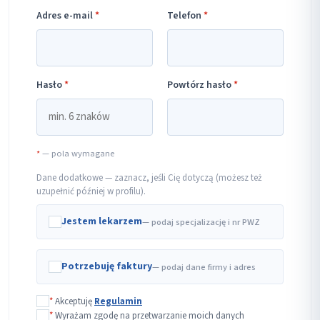
Adres e-mail
*
Telefon
*
Hasło
*
Powtórz hasło
*
*
— pola wymagane
Dane dodatkowe — zaznacz, jeśli Cię dotyczą (możesz też
uzupełnić później w profilu).
Jestem lekarzem
— podaj specjalizację i nr PWZ
Potrzebuję faktury
— podaj dane firmy i adres
*
Akceptuję
Regulamin
*
Wyrażam zgodę na przetwarzanie moich danych