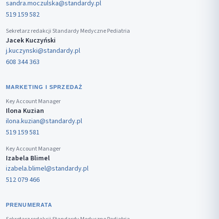
sandra.moczulska@standardy.pl
519 159 582
Sekretarz redakcji Standardy Medyczne Pediatria
Jacek Kuczyński
j.kuczynski@standardy.pl
608 344 363
MARKETING I SPRZEDAŻ
Key Account Manager
Ilona Kuzian
ilona.kuzian@standardy.pl
519 159 581
Key Account Manager
Izabela Blimel
izabela.blimel@standardy.pl
512 079 466
PRENUMERATA