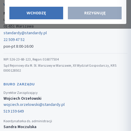
WYDAWCA
WCHODZĘ
REZYGNUJĘ
Media-Press Sp. z o.o.
ul. Gwiaździsta 7B/8
01-651 Warszawa
standardy@standardy.pl
22 509 47 52
pon-pt 8:00-16:00
NIP: 526-23-68-123, Regon: 016077504
Sąd Rejonowy dla M. St. Warszawy w Warszawie, XII Wydział Gospodarczy, KRS
0000128502
BIURO ZARZĄDU
Dyrektor Zarządzający
Wojciech Orzełowski
wojciech.orzelowski@standardy.pl
519 159 649
Koordynatorka ds. administracji
Sandra Moczulska