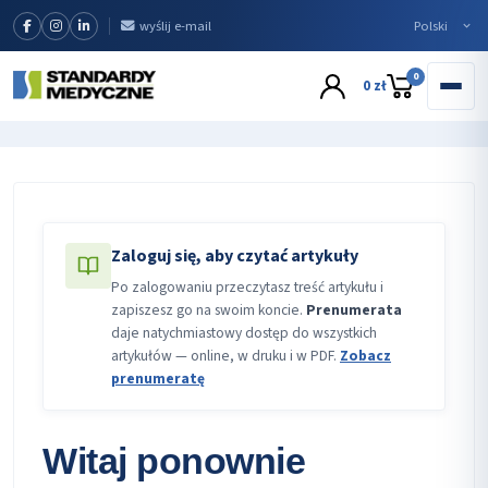
wyślij e-mail
0
0 zł
Zaloguj się, aby czytać artykuły
Po zalogowaniu przeczytasz treść artykułu i
zapiszesz go na swoim koncie.
Prenumerata
daje natychmiastowy dostęp do wszystkich
artykułów — online, w druku i w PDF.
Zobacz
prenumeratę
Witaj ponownie