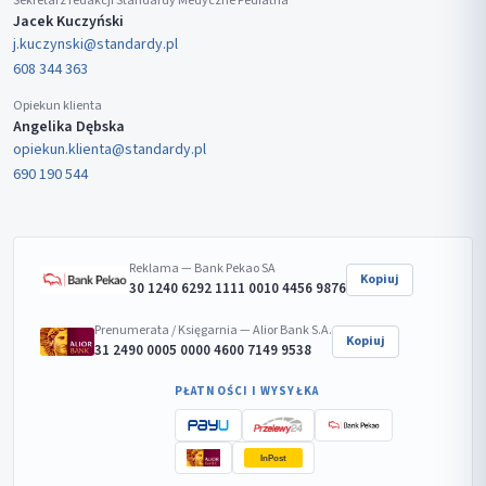
Sekretarz redakcji Standardy Medyczne Pediatria
Jacek Kuczyński
j.kuczynski@standardy.pl
608 344 363
Opiekun klienta
Angelika Dębska
opiekun.klienta@standardy.pl
690 190 544
Reklama — Bank Pekao SA
Kopiuj
30 1240 6292 1111 0010 4456 9876
Prenumerata / Księgarnia — Alior Bank S.A.
Kopiuj
31 2490 0005 0000 4600 7149 9538
PŁATNOŚCI I WYSYŁKA
InPost