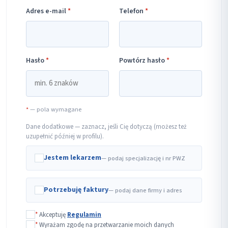
Adres e-mail
*
Telefon
*
Hasło
*
Powtórz hasło
*
*
— pola wymagane
Dane dodatkowe — zaznacz, jeśli Cię dotyczą (możesz też
uzupełnić później w profilu).
Jestem lekarzem
— podaj specjalizację i nr PWZ
Potrzebuję faktury
— podaj dane firmy i adres
*
Akceptuję
Regulamin
*
Wyrażam zgodę na przetwarzanie moich danych