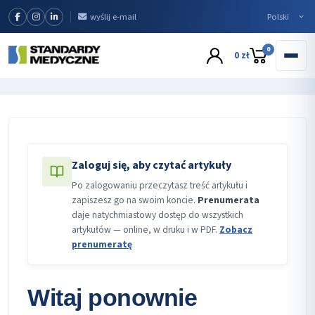
wyślij e-mail
0
0 zł
Zaloguj się, aby czytać artykuły
Po zalogowaniu przeczytasz treść artykułu i
zapiszesz go na swoim koncie.
Prenumerata
daje natychmiastowy dostęp do wszystkich
artykułów — online, w druku i w PDF.
Zobacz
prenumeratę
Witaj ponownie