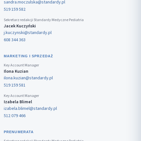
sandra.moczulska@standardy.pl
519 159 582
Sekretarz redakcji Standardy Medyczne Pediatria
Jacek Kuczyński
j.kuczynski@standardy.pl
608 344 363
MARKETING I SPRZEDAŻ
Key Account Manager
Ilona Kuzian
ilona.kuzian@standardy.pl
519 159 581
Key Account Manager
Izabela Blimel
izabela.blimel@standardy.pl
512 079 466
PRENUMERATA