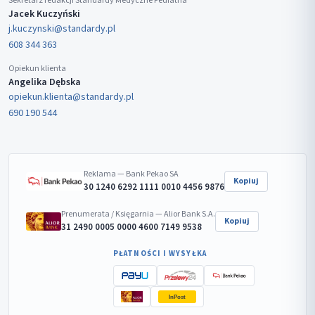
Sekretarz redakcji Standardy Medyczne Pediatria
Jacek Kuczyński
j.kuczynski@standardy.pl
608 344 363
Opiekun klienta
Angelika Dębska
opiekun.klienta@standardy.pl
690 190 544
Reklama — Bank Pekao SA
Kopiuj
30 1240 6292 1111 0010 4456 9876
Prenumerata / Księgarnia — Alior Bank S.A.
Kopiuj
31 2490 0005 0000 4600 7149 9538
PŁATNOŚCI I WYSYŁKA
InPost