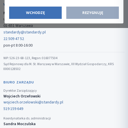
WYDAWCA
WCHODZĘ
REZYGNUJĘ
Media-Press Sp. z o.o.
ul. Gwiaździsta 7B/8
01-651 Warszawa
standardy@standardy.pl
22 509 47 52
pon-pt 8:00-16:00
NIP: 526-23-68-123, Regon: 016077504
Sąd Rejonowy dla M. St. Warszawy w Warszawie, XII Wydział Gospodarczy, KRS
0000128502
BIURO ZARZĄDU
Dyrektor Zarządzający
Wojciech Orzełowski
wojciech.orzelowski@standardy.pl
519 159 649
Koordynatorka ds. administracji
Sandra Moczulska