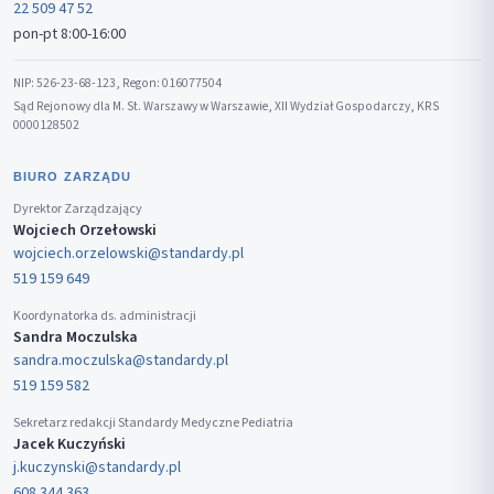
22 509 47 52
pon-pt 8:00-16:00
NIP: 526-23-68-123, Regon: 016077504
Sąd Rejonowy dla M. St. Warszawy w Warszawie, XII Wydział Gospodarczy, KRS
0000128502
BIURO ZARZĄDU
Dyrektor Zarządzający
Wojciech Orzełowski
wojciech.orzelowski@standardy.pl
519 159 649
Koordynatorka ds. administracji
Sandra Moczulska
sandra.moczulska@standardy.pl
519 159 582
Sekretarz redakcji Standardy Medyczne Pediatria
Jacek Kuczyński
j.kuczynski@standardy.pl
608 344 363