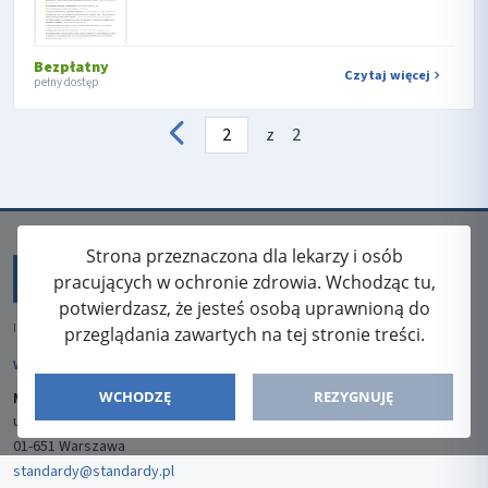
Bezpłatny
Czytaj więcej
pełny dostęp
z
2
Strona przeznaczona dla lekarzy i osób
pracujących w ochronie zdrowia. Wchodząc tu,
potwierdzasz, że jesteś osobą uprawnioną do
ISSN: 2080-5438
przeglądania zawartych na tej stronie treści.
WYDAWCA
WCHODZĘ
REZYGNUJĘ
Media-Press Sp. z o.o.
ul. Gwiaździsta 7B/8
01-651 Warszawa
standardy@standardy.pl