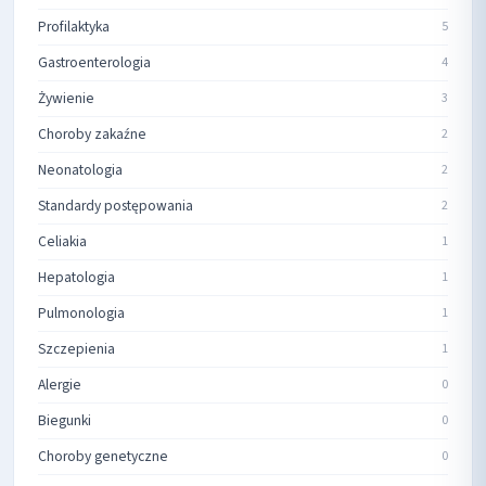
Profilaktyka
5
Gastroenterologia
4
Żywienie
3
Choroby zakaźne
2
Neonatologia
2
Standardy postępowania
2
Celiakia
1
Hepatologia
1
Pulmonologia
1
Szczepienia
1
Alergie
0
Biegunki
0
Choroby genetyczne
0