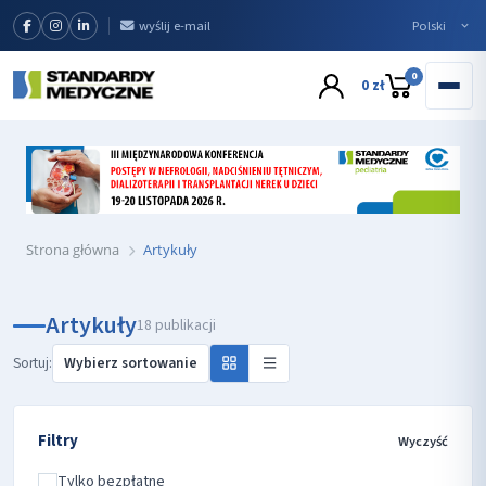
wyślij e-mail
0
0 zł
Strona główna
Artykuły
Artykuły
18 publikacji
Sortuj:
Filtry
Wyczyść
Tylko bezpłatne