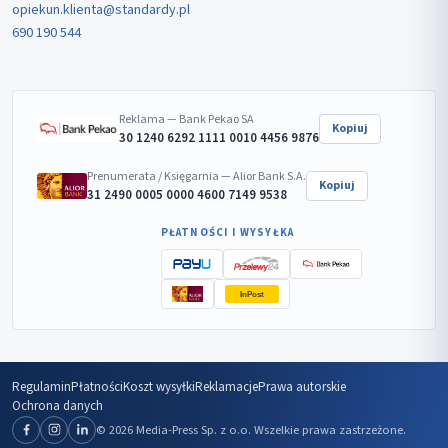
opiekun.klienta@standardy.pl
690 190 544
Reklama — Bank Pekao SA
Kopiuj
30 1240 6292 1111 0010 4456 9876
Prenumerata / Księgarnia — Alior Bank S.A.
Kopiuj
31 2490 0005 0000 4600 7149 9538
PŁATNOŚCI I WYSYŁKA
InPost
Regulamin
Płatności
Koszt wysyłki
Reklamacje
Prawa autorskie
Ochrona danych
© 2026 Media-Press Sp. z o.o. Wszelkie prawa zastrzeżone.