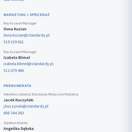
MARKETING I SPRZEDAŻ
Key Account Manager
Ilona Kuzian
ilona.kuzian@standardy.pl
519 159 581
Key Account Manager
Izabela Blimel
izabela.blimel@standardy.pl
512 079 466
PRENUMERATA
Sekretarz redakcji Standardy Medyczne Pediatria
Jacek Kuczyński
j.kuczynski@standardy.pl
608 344 363
Opiekun klienta
Angelika Dębska