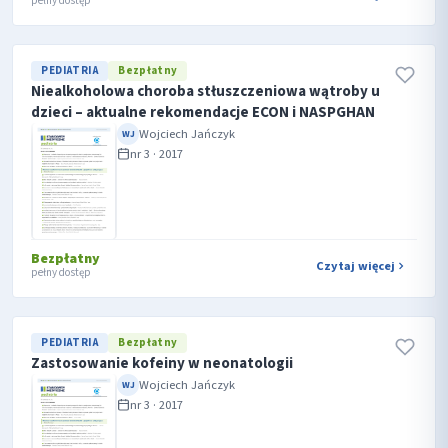
pełny dostęp
PEDIATRIA
Bezpłatny
Niealkoholowa choroba stłuszczeniowa wątroby u
dzieci – aktualne rekomendacje ECON i NASPGHAN
Wojciech Jańczyk
WJ
nr 3 · 2017
Bezpłatny
Czytaj więcej
pełny dostęp
PEDIATRIA
Bezpłatny
Zastosowanie kofeiny w neonatologii
Wojciech Jańczyk
WJ
nr 3 · 2017