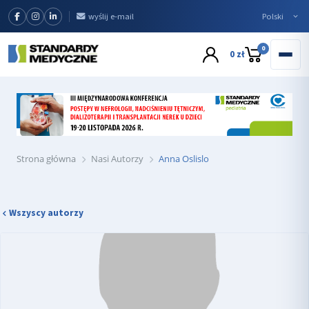
wyślij e-mail
0
0 zł
Strona główna
Nasi Autorzy
Anna Oslislo
Wszyscy autorzy