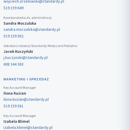
wojciech.orzelowski@standardy.pl
519 159 649
Koordynatorka ds. administracji
Sandra Moczulska
sandra.moczulska@standardy.pl
519 159 582
Sekretarz redakcji Standardy Medyczne Pediatria
Jacek Kuczyński
j.kuczynski@standardy.pl
608 344 363
MARKETING I SPRZEDAŻ
Key Account Manager
Ilona Kuzian
ilona.kuzian@standardy.pl
519 159 581
Key Account Manager
Izabela Blimel
izabela.blimel@standardy.pl