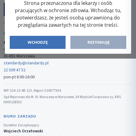
Strona przeznaczona dla lekarzy i osób
pracujących w ochronie zdrowia. Wchodząc tu,
potwierdzasz, że jesteś osobą uprawnioną do
ISSN: 2080-5438
przeglądania zawartych na tej stronie treści.
WYDAWCA
WCHODZĘ
REZYGNUJĘ
Media-Press Sp. z o.o.
ul. Gwiaździsta 7B/8
01-651 Warszawa
standardy@standardy.pl
22 509 47 52
pon-pt 8:00-16:00
NIP: 526-23-68-123, Regon: 016077504
Sąd Rejonowy dla M. St. Warszawy w Warszawie, XII Wydział Gospodarczy, KRS
0000128502
BIURO ZARZĄDU
Dyrektor Zarządzający
Wojciech Orzełowski