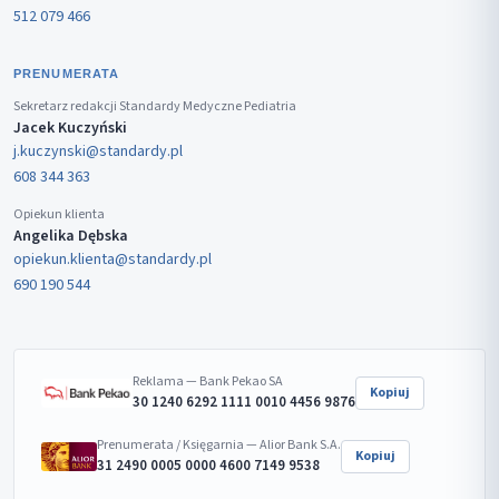
512 079 466
PRENUMERATA
Sekretarz redakcji Standardy Medyczne Pediatria
Jacek Kuczyński
j.kuczynski@standardy.pl
608 344 363
Opiekun klienta
Angelika Dębska
opiekun.klienta@standardy.pl
690 190 544
Reklama — Bank Pekao SA
Kopiuj
30 1240 6292 1111 0010 4456 9876
Prenumerata / Księgarnia — Alior Bank S.A.
Kopiuj
31 2490 0005 0000 4600 7149 9538