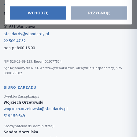
WYDAWCA
WCHODZĘ
REZYGNUJĘ
Media-Press Sp. z o.o.
ul. Gwiaździsta 7B/8
01-651 Warszawa
standardy@standardy.pl
22 509 47 52
pon-pt 8:00-16:00
NIP: 526-23-68-123, Regon: 016077504
Sąd Rejonowy dla M. St. Warszawy w Warszawie, XII Wydział Gospodarczy, KRS
0000128502
BIURO ZARZĄDU
Dyrektor Zarządzający
Wojciech Orzełowski
wojciech.orzelowski@standardy.pl
519 159 649
Koordynatorka ds. administracji
Sandra Moczulska