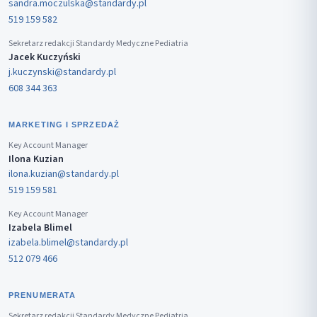
sandra.moczulska@standardy.pl
519 159 582
Sekretarz redakcji Standardy Medyczne Pediatria
Jacek Kuczyński
j.kuczynski@standardy.pl
608 344 363
MARKETING I SPRZEDAŻ
Key Account Manager
Ilona Kuzian
ilona.kuzian@standardy.pl
519 159 581
Key Account Manager
Izabela Blimel
izabela.blimel@standardy.pl
512 079 466
PRENUMERATA
Sekretarz redakcji Standardy Medyczne Pediatria