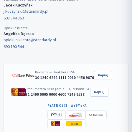
Jacek Kuczyński
j.kuczynski@standardy.pl
608 344 363
Opiekun klienta
Angelika Dębska
opiekun.klienta@standardy.pl
690 190 544
Reklama — Bank Pekao SA
Kopiuj
30 1240 6292 1111 0010 4456 9876
Prenumerata / Księgarnia — Alior Bank S.A.
Kopiuj
31 2490 0005 0000 4600 7149 9538
PŁATNOŚCI I WYSYŁKA
InPost