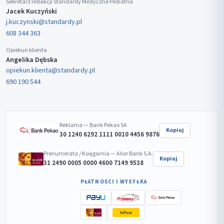
Sekretarz redakcji Standardy Medyczne Pediatria
Jacek Kuczyński
j.kuczynski@standardy.pl
608 344 363
Opiekun klienta
Angelika Dębska
opiekun.klienta@standardy.pl
690 190 544
Reklama — Bank Pekao SA
Kopiuj
30 1240 6292 1111 0010 4456 9876
Prenumerata / Księgarnia — Alior Bank S.A.
Kopiuj
31 2490 0005 0000 4600 7149 9538
PŁATNOŚCI I WYSYŁKA
InPost