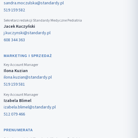
sandra.moczulska@standardy.pl
519 159 582
Sekretarz redakcji Standardy Medyczne Pediatria
Jacek Kuczyński
j.kuczynski@standardy.pl
608 344 363
MARKETING I SPRZEDAŻ
Key Account Manager
Ilona Kuzian
ilona.kuzian@standardy.pl
519 159 581
Key Account Manager
Izabela Blimel
izabela.blimel@standardy.pl
512 079 466
PRENUMERATA