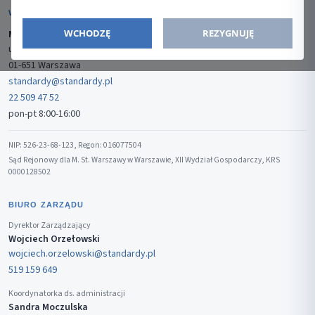
WYDAWCA
WCHODZĘ
REZYGNUJĘ
Media-Press Sp. z o.o.
ul. Gwiaździsta 7B/8
01-651 Warszawa
standardy@standardy.pl
22 509 47 52
pon-pt 8:00-16:00
NIP: 526-23-68-123, Regon: 016077504
Sąd Rejonowy dla M. St. Warszawy w Warszawie, XII Wydział Gospodarczy, KRS
0000128502
BIURO ZARZĄDU
Dyrektor Zarządzający
Wojciech Orzełowski
wojciech.orzelowski@standardy.pl
519 159 649
Koordynatorka ds. administracji
Sandra Moczulska