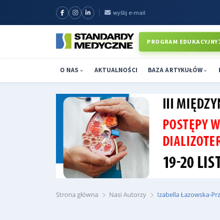
wyślij e-mail
PROGRAM EDUKACYJNY
O NAS
AKTUALNOŚCI
BAZA ARTYKUŁÓW
Strona główna
Nasi Autorzy
Izabella Łazowska-Pr