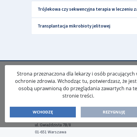
Trójlekowa czy sekwencyjna terapia w leczeniu za
Transplantacja mikrobioty jelitowej
Strona przeznaczona dla lekarzy i osób pracujących
ochronie zdrowia. Wchodząc tu, potwierdzasz, że jes
osobą uprawnioną do przeglądania zawartych na te
stronie treści.
ISSN: 2080-5438
WYDAWCA
WCHODZĘ
REZYGNUJĘ
Media-Press Sp. z o.o.
ul. Gwiaździsta 7B/8
01-651 Warszawa