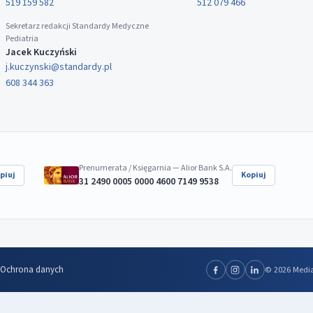
519 159 582
512 079 466
Sekretarz redakcji Standardy Medyczne
Pediatria
Jacek Kuczyński
j.kuczynski@standardy.pl
608 344 363
Prenumerata / Księgarnia — Alior Bank S.A.
piuj
Kopiuj
31 2490 0005 0000 4600 7149 9538
Ochrona danych
© 2026 Media