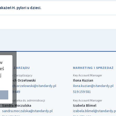
każeń H. pylori u dzieci.
 w
teś
BIURO ZARZĄDU
MARKETING I SPRZEDAŻ
j
Dyrektor Zarządzający
Key Account Manager
Wojciech Orzełowski
Ilona Kuzian
wojciech.orzelowski@standardy.pl
ilona.kuzian@standardy.pl
519 159 649
519 159 581
Koordynatorka ds. administracji
Key Account Manager
Sandra Moczulska
Izabela Blimel
sandra.moczulska@standardy.pl
izabela.blimel@standardy.p