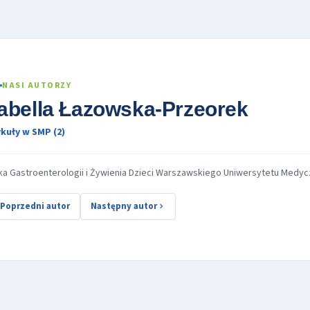
NASI AUTORZY
zabella Łazowska-Przeorek
kuły w SMP (2)
ika Gastroenterologii i Żywienia Dzieci Warszawskiego Uniwersytetu Medy
Poprzedni autor
Następny autor