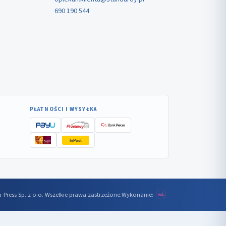
690 190 544
PŁATNOŚCI I WYSYŁKA
InPost
-Press Sp. z o.o. Wszelkie prawa zastrzeżone.
Wykonanie: