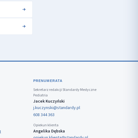
PRENUMERATA
Sekretarz redakcji Standardy Medyczne
Pediatria
Jacek Kuczyński
j.kuczynski@standardy.pl
608 344 363
Opiekun klienta
Angelika Dębska
l
opiekun.klienta@standardy.pl