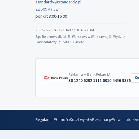
standardy@standardy.pl
22 509 47 52
pon-pt 8:00-16:00
NIP: 526-23-68-123, Regon: 016077504
Sąd Rejonowy dla M. St. Warszawy w Warszawie, XII Wydział
Gospodarczy, KRS 0000128502
Reklama — Bank Pekao SA
Ko
30 1240 6292 1111 0010 4456 9876
Regulamin
Płatności
Koszt wysyłki
Reklamacje
Prawa autorskie