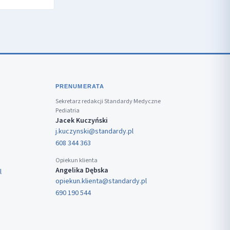
PRENUMERATA
Sekretarz redakcji Standardy Medyczne
Pediatria
Jacek Kuczyński
j.kuczynski@standardy.pl
608 344 363
Opiekun klienta
Angelika Dębska
l
opiekun.klienta@standardy.pl
690 190 544