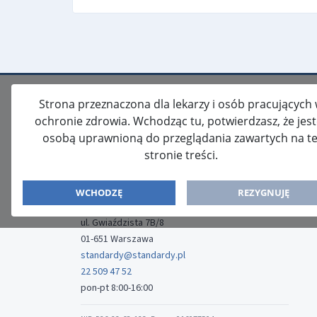
Strona przeznaczona dla lekarzy i osób pracujących
ochronie zdrowia. Wchodząc tu, potwierdzasz, że jes
osobą uprawnioną do przeglądania zawartych na te
stronie treści.
ISSN: 2080-5438
WYDAWCA
WCHODZĘ
REZYGNUJĘ
Media-Press Sp. z o.o.
ul. Gwiaździsta 7B/8
01-651 Warszawa
standardy@standardy.pl
22 509 47 52
pon-pt 8:00-16:00