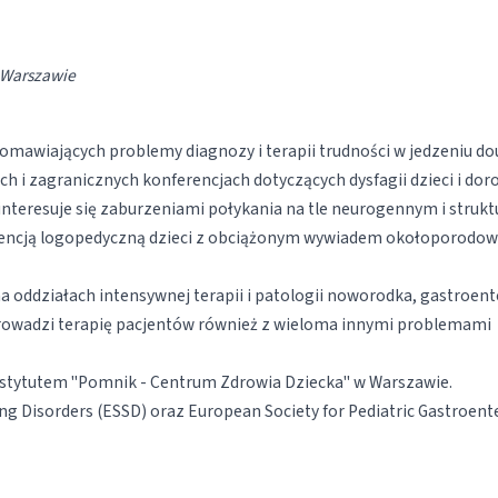
 Warszawie
ń omawiających problemy diagnozy i terapii trudności w jedzeniu d
ch i zagranicznych konferencjach dotyczących dysfagii dzieci i dor
i interesuje się zaburzeniami połykania na tle neurogennym i struk
wencją logopedyczną dzieci z obciążonym wywiadem okołoporodow
 oddziałach intensywnej terapii i patologii noworodka, gastroente
i prowadzi terapię pacjentów również z wieloma innymi problemami
Instytutem "Pomnik - Centrum Zdrowia Dziecka" w Warszawie.
ng Disorders (ESSD) oraz European Society for Pediatric Gastroent