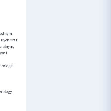
oustnym.
osłych oraz
turalnym,
ym i
rologii i
erology,