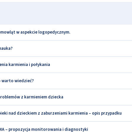
iemowląt w aspekcie logopedycznym.
 nauka?
nia karmienia i połykania
o warto wiedzieć?
 problemów z karmieniem dziecka
ieki nad dzieckiem z zaburzeniami karmienia – opis przypadku
SMA – propozycja monitorowania i diagnostyki