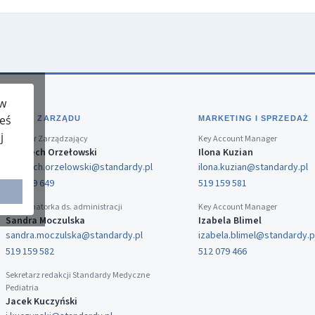
 w
teś
BIURO ZARZĄDU
MARKETING I SPRZEDAŻ
j
Dyrektor Zarządzający
Key Account Manager
Wojciech Orzełowski
Ilona Kuzian
wojciech.orzelowski@standardy.pl
ilona.kuzian@standardy.pl
519 159 649
519 159 581
Koordynatorka ds. administracji
Key Account Manager
Sandra Moczulska
Izabela Blimel
sandra.moczulska@standardy.pl
izabela.blimel@standardy.p
519 159 582
512 079 466
Sekretarz redakcji Standardy Medyczne
Pediatria
Jacek Kuczyński