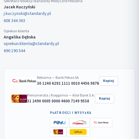
Sekretarz redakcji Standardy Medyczne Pediatria
Jacek Kuczyński
j.kuczynski@standardy.pl
608 344 363
Opiekun klienta
Angelika Dębska
opiekun.klienta@standardy.pl
690 190 544
Reklama — Bank Pekao SA
Kopiuj
30 1240 6292 1111 0010 4456 9876
Prenumerata / Księgarnia — Alior Bank S.A.
Kopiuj
31 2490 0005 0000 4600 7149 9538
PŁATNOŚCI I WYSYŁKA
InPost