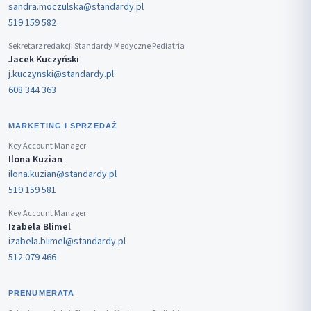
sandra.moczulska@standardy.pl
519 159 582
Sekretarz redakcji Standardy Medyczne Pediatria
Jacek Kuczyński
j.kuczynski@standardy.pl
608 344 363
MARKETING I SPRZEDAŻ
Key Account Manager
Ilona Kuzian
ilona.kuzian@standardy.pl
519 159 581
Key Account Manager
Izabela Blimel
izabela.blimel@standardy.pl
512 079 466
PRENUMERATA