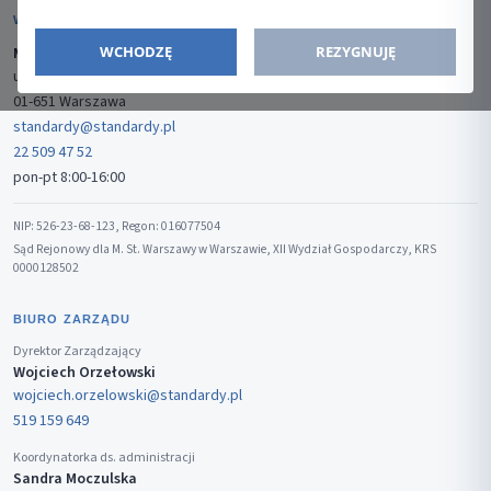
WYDAWCA
WCHODZĘ
REZYGNUJĘ
Media-Press Sp. z o.o.
ul. Gwiaździsta 7B/8
01-651 Warszawa
standardy@standardy.pl
22 509 47 52
pon-pt 8:00-16:00
NIP: 526-23-68-123, Regon: 016077504
Sąd Rejonowy dla M. St. Warszawy w Warszawie, XII Wydział Gospodarczy, KRS
0000128502
BIURO ZARZĄDU
Dyrektor Zarządzający
Wojciech Orzełowski
wojciech.orzelowski@standardy.pl
519 159 649
Koordynatorka ds. administracji
Sandra Moczulska