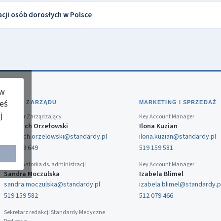
cji osób dorosłych w Polsce
 w
teś
BIURO ZARZĄDU
MARKETING I SPRZEDAŻ
j
Dyrektor Zarządzający
Key Account Manager
Wojciech Orzełowski
Ilona Kuzian
wojciech.orzelowski@standardy.pl
ilona.kuzian@standardy.pl
519 159 649
519 159 581
Koordynatorka ds. administracji
Key Account Manager
Sandra Moczulska
Izabela Blimel
sandra.moczulska@standardy.pl
izabela.blimel@standardy.p
519 159 582
512 079 466
Sekretarz redakcji Standardy Medyczne