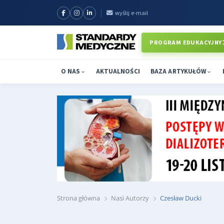
wyślij e-mail
PROGRAM EDUKACYJNY
O NAS
AKTUALNOŚCI
BAZA ARTYKUŁÓW
Strona główna
Nasi Autorzy
Czesław Ducki