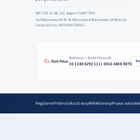
NIP: 526-23-68-123, Regon: 016077504
Sąd Rejonowy dla M. St. Warszawy w Warszawie, XII Wydział
Gospodarczy, KRS 0000128502
Reklama — Bank Pekao SA
Ko
30 1240 6292 1111 0010 4456 9876
Regulamin
Płatności
Koszt wysyłki
Reklamacje
Prawa autorskie