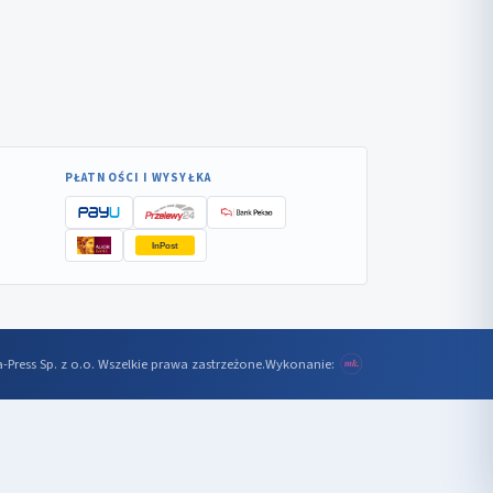
PŁATNOŚCI I WYSYŁKA
InPost
-Press Sp. z o.o. Wszelkie prawa zastrzeżone.
Wykonanie: