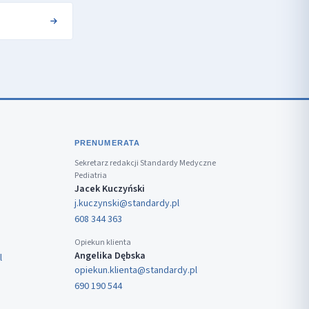
PRENUMERATA
Sekretarz redakcji Standardy Medyczne
Pediatria
Jacek Kuczyński
j.kuczynski@standardy.pl
608 344 363
Opiekun klienta
Angelika Dębska
l
opiekun.klienta@standardy.pl
690 190 544