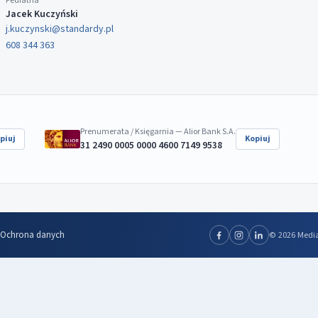
Pediatria
Jacek Kuczyński
j.kuczynski@standardy.pl
608 344 363
Prenumerata / Księgarnia — Alior Bank S.A.
piuj
Kopiuj
31 2490 0005 0000 4600 7149 9538
Ochrona danych
© 2026 Media