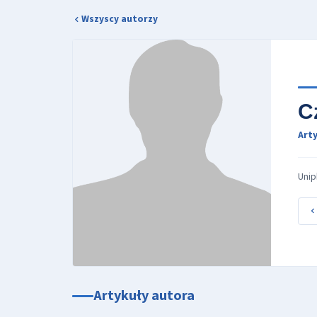
Wszyscy autorzy
C
Arty
Unip
Artykuły autora