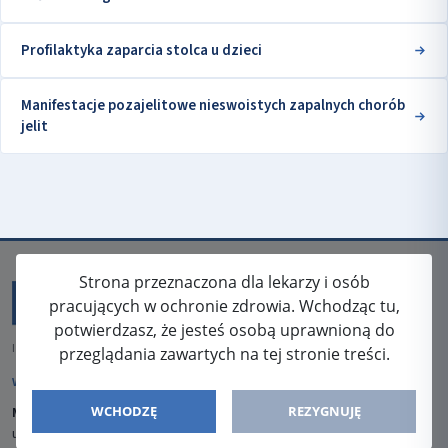
Profilaktyka zaparcia stolca u dzieci
Manifestacje pozajelitowe nieswoistych zapalnych chorób
jelit
Strona przeznaczona dla lekarzy i osób
pracujących w ochronie zdrowia. Wchodząc tu,
potwierdzasz, że jesteś osobą uprawnioną do
ISSN: 2080-5438
przeglądania zawartych na tej stronie treści.
WYDAWCA
WCHODZĘ
REZYGNUJĘ
Media-Press Sp. z o.o.
ul. Gwiaździsta 7B/8