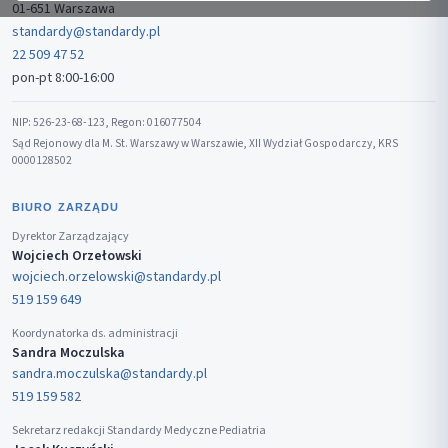
01-651 Warszawa
standardy@standardy.pl
22 509 47 52
pon-pt 8:00-16:00
NIP: 526-23-68-123, Regon: 016077504
Sąd Rejonowy dla M. St. Warszawy w Warszawie, XII Wydział Gospodarczy, KRS
0000128502
BIURO ZARZĄDU
Dyrektor Zarządzający
Wojciech Orzełowski
wojciech.orzelowski@standardy.pl
519 159 649
Koordynatorka ds. administracji
Sandra Moczulska
sandra.moczulska@standardy.pl
519 159 582
Sekretarz redakcji Standardy Medyczne Pediatria