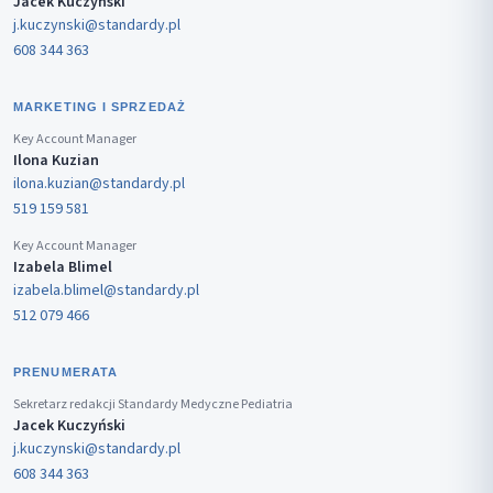
Jacek Kuczyński
j.kuczynski@standardy.pl
608 344 363
MARKETING I SPRZEDAŻ
Key Account Manager
Ilona Kuzian
ilona.kuzian@standardy.pl
519 159 581
Key Account Manager
Izabela Blimel
izabela.blimel@standardy.pl
512 079 466
PRENUMERATA
Sekretarz redakcji Standardy Medyczne Pediatria
Jacek Kuczyński
j.kuczynski@standardy.pl
608 344 363