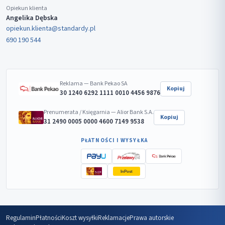
Opiekun klienta
Angelika Dębska
opiekun.klienta@standardy.pl
690 190 544
Reklama — Bank Pekao SA
Kopiuj
30 1240 6292 1111 0010 4456 9876
Prenumerata / Księgarnia — Alior Bank S.A.
Kopiuj
31 2490 0005 0000 4600 7149 9538
PŁATNOŚCI I WYSYŁKA
InPost
Regulamin
Płatności
Koszt wysyłki
Reklamacje
Prawa autorskie