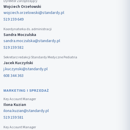
Dyrektor Zarządzający
Wojciech Orzełowski
wojciech.orzelowski@standardy.pl
519 159 649
Koordynatorka ds. administracji
Sandra Moczulska
sandra.moczulska@standardy.pl
519 159 582
Sekretarz redakcji Standardy Medyczne Pediatria
Jacek Kuczyński
j.kuczynski@standardy.pl
608 344 363
MARKETING I SPRZEDAŻ
Key Account Manager
Ilona Kuzian
ilona.kuzian@standardy.pl
519 159 581
Key Account Manager