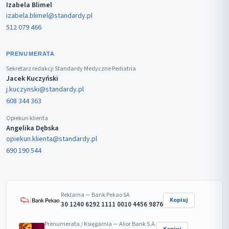
Izabela Blimel
izabela.blimel@standardy.pl
512 079 466
PRENUMERATA
Sekretarz redakcji Standardy Medyczne Pediatria
Jacek Kuczyński
j.kuczynski@standardy.pl
608 344 363
Opiekun klienta
Angelika Dębska
opiekun.klienta@standardy.pl
690 190 544
Reklama — Bank Pekao SA
Kopiuj
30 1240 6292 1111 0010 4456 9876
Prenumerata / Księgarnia — Alior Bank S.A.