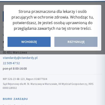
Strona przeznaczona dla lekarzy i osób
pracujących w ochronie zdrowia. Wchodząc tu,
potwierdzasz, że jesteś osobą uprawnioną do
ISSN: 2080-5438
przeglądania zawartych na tej stronie treści.
WYDAWCA
WCHODZĘ
REZYGNUJĘ
Media-Press Sp. z o.o.
ul. Gwiaździsta 7B/8
01-651 Warszawa
standardy@standardy.pl
22 509 47 52
pon-pt 8:00-16:00
NIP: 526-23-68-123, Regon: 016077504
Sąd Rejonowy dla M. St. Warszawy w Warszawie, XII Wydział Gospodarczy, KRS
0000128502
BIURO ZARZĄDU