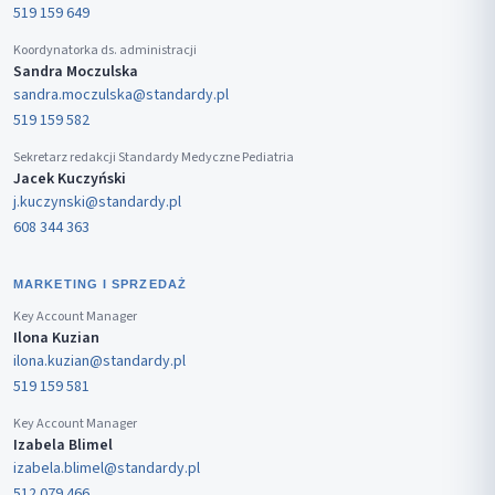
519 159 649
Koordynatorka ds. administracji
Sandra Moczulska
sandra.moczulska@standardy.pl
519 159 582
Sekretarz redakcji Standardy Medyczne Pediatria
Jacek Kuczyński
j.kuczynski@standardy.pl
608 344 363
MARKETING I SPRZEDAŻ
Key Account Manager
Ilona Kuzian
ilona.kuzian@standardy.pl
519 159 581
Key Account Manager
Izabela Blimel
izabela.blimel@standardy.pl
512 079 466