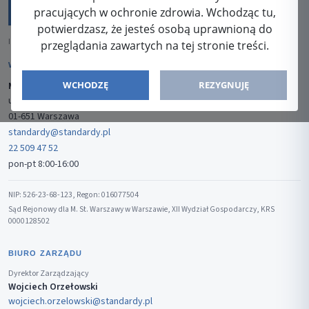
pracujących w ochronie zdrowia. Wchodząc tu,
potwierdzasz, że jesteś osobą uprawnioną do
ISSN: 2080-5438
przeglądania zawartych na tej stronie treści.
WYDAWCA
WCHODZĘ
REZYGNUJĘ
Media-Press Sp. z o.o.
ul. Gwiaździsta 7B/8
01-651 Warszawa
standardy@standardy.pl
22 509 47 52
pon-pt 8:00-16:00
NIP: 526-23-68-123, Regon: 016077504
Sąd Rejonowy dla M. St. Warszawy w Warszawie, XII Wydział Gospodarczy, KRS
0000128502
BIURO ZARZĄDU
Dyrektor Zarządzający
Wojciech Orzełowski
wojciech.orzelowski@standardy.pl