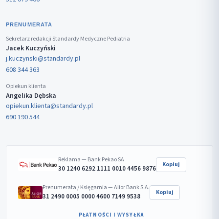
PRENUMERATA
Sekretarz redakcji Standardy Medyczne Pediatria
Jacek Kuczyński
j.kuczynski@standardy.pl
608 344 363
Opiekun klienta
Angelika Dębska
opiekun.klienta@standardy.pl
690 190 544
Reklama — Bank Pekao SA
Kopiuj
30 1240 6292 1111 0010 4456 9876
Prenumerata / Księgarnia — Alior Bank S.A.
Kopiuj
31 2490 0005 0000 4600 7149 9538
PŁATNOŚCI I WYSYŁKA