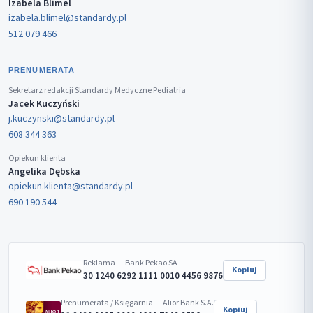
Izabela Blimel
izabela.blimel@standardy.pl
512 079 466
PRENUMERATA
Sekretarz redakcji Standardy Medyczne Pediatria
Jacek Kuczyński
j.kuczynski@standardy.pl
608 344 363
Opiekun klienta
Angelika Dębska
opiekun.klienta@standardy.pl
690 190 544
Reklama — Bank Pekao SA
Kopiuj
30 1240 6292 1111 0010 4456 9876
Prenumerata / Księgarnia — Alior Bank S.A.
Kopiuj