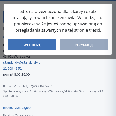
Strona przeznaczona dla lekarzy i osób
pracujących w ochronie zdrowia. Wchodząc tu,
potwierdzasz, że jesteś osobą uprawnioną do
ISSN: 2080-5438
przeglądania zawartych na tej stronie treści.
WYDAWCA
WCHODZĘ
REZYGNUJĘ
Media-Press Sp. z o.o.
ul. Gwiaździsta 7B/8
01-651 Warszawa
standardy@standardy.pl
22 509 47 52
pon-pt 8:00-16:00
NIP: 526-23-68-123, Regon: 016077504
Sąd Rejonowy dla M. St. Warszawy w Warszawie, XII Wydział Gospodarczy, KRS
0000128502
BIURO ZARZĄDU
Dyrektor Zarządzający