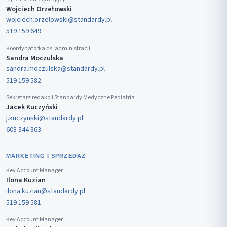
Wojciech Orzełowski
wojciech.orzelowski@standardy.pl
519 159 649
Koordynatorka ds. administracji
Sandra Moczulska
sandra.moczulska@standardy.pl
519 159 582
Sekretarz redakcji Standardy Medyczne Pediatria
Jacek Kuczyński
j.kuczynski@standardy.pl
608 344 363
MARKETING I SPRZEDAŻ
Key Account Manager
Ilona Kuzian
ilona.kuzian@standardy.pl
519 159 581
Key Account Manager