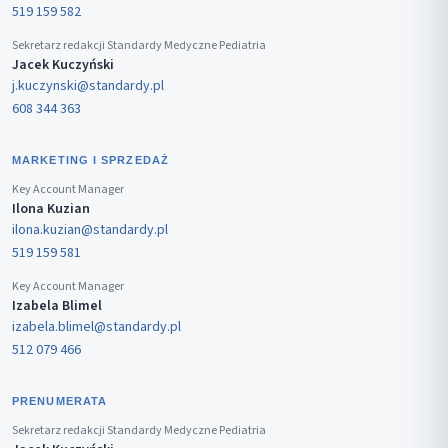
519 159 582
Sekretarz redakcji Standardy Medyczne Pediatria
Jacek Kuczyński
j.kuczynski@standardy.pl
608 344 363
MARKETING I SPRZEDAŻ
Key Account Manager
Ilona Kuzian
ilona.kuzian@standardy.pl
519 159 581
Key Account Manager
Izabela Blimel
izabela.blimel@standardy.pl
512 079 466
PRENUMERATA
Sekretarz redakcji Standardy Medyczne Pediatria