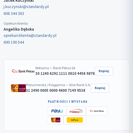
Jacek Kuczyński
j.kuczynski@standardy.pl
608 344 363
Opiekun klienta
Angelika Dębska
opiekun.klienta@standardy.pl
690 190 544
Reklama — Bank Pekao SA
Kopiuj
30 1240 6292 1111 0010 4456 9876
Prenumerata / Księgarnia — Alior Bank S.A.
Kopiuj
31 2490 0005 0000 4600 7149 9538
PŁATNOŚCI I WYSYŁKA
InPost