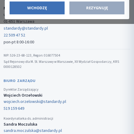
WCHODZĘ
REZYGNUJĘ
Media-Press Sp. z o.o.
ul. Gwiaździsta 7B/8
01-651 Warszawa
standardy@standardy.pl
22 509 47 52
pon-pt 8:00-16:00
NIP: 526-23-68-123, Regon: 016077504
Sąd Rejonowy dla M. St. Warszawy w Warszawie, XII Wydział Gospodarczy, KRS
0000128502
BIURO ZARZĄDU
Dyrektor Zarządzający
Wojciech Orzełowski
wojciech.orzelowski@standardy.pl
519 159 649
Koordynatorka ds. administracji
Sandra Moczulska
sandra.moczulska@standardy.pl