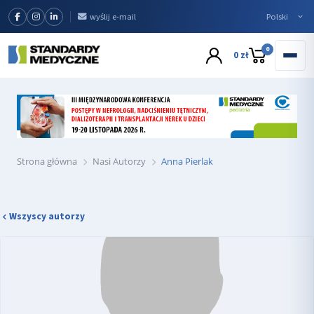
wyślij e-mail
0
0 zł
Strona główna
Nasi Autorzy
Anna Pierlak
Wszyscy autorzy