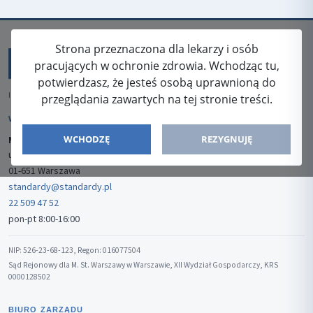
Strona przeznaczona dla lekarzy i osób
pracujących w ochronie zdrowia. Wchodząc tu,
potwierdzasz, że jesteś osobą uprawnioną do
ISSN: 2080-5438
przeglądania zawartych na tej stronie treści.
WYDAWCA
WCHODZĘ
REZYGNUJĘ
Media-Press Sp. z o.o.
ul. Gwiaździsta 7B/8
01-651 Warszawa
standardy@standardy.pl
22 509 47 52
pon-pt 8:00-16:00
NIP: 526-23-68-123, Regon: 016077504
Sąd Rejonowy dla M. St. Warszawy w Warszawie, XII Wydział Gospodarczy, KRS
0000128502
BIURO ZARZĄDU