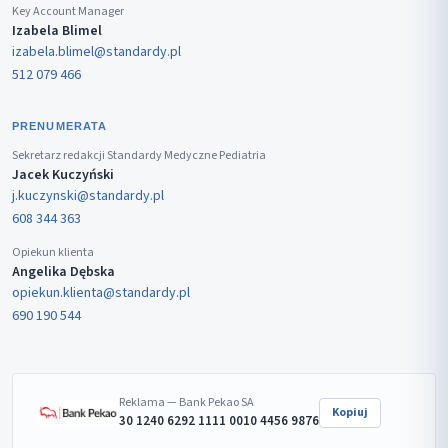
Key Account Manager
Izabela Blimel
izabela.blimel@standardy.pl
512 079 466
PRENUMERATA
Sekretarz redakcji Standardy Medyczne Pediatria
Jacek Kuczyński
j.kuczynski@standardy.pl
608 344 363
Opiekun klienta
Angelika Dębska
opiekun.klienta@standardy.pl
690 190 544
Reklama — Bank Pekao SA
Kopiuj
30 1240 6292 1111 0010 4456 9876