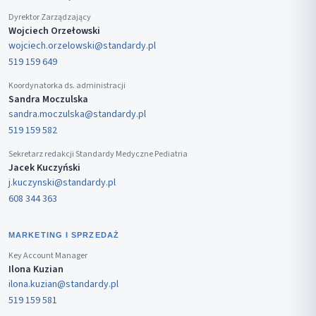
Dyrektor Zarządzający
Wojciech Orzełowski
wojciech.orzelowski@standardy.pl
519 159 649
Koordynatorka ds. administracji
Sandra Moczulska
sandra.moczulska@standardy.pl
519 159 582
Sekretarz redakcji Standardy Medyczne Pediatria
Jacek Kuczyński
j.kuczynski@standardy.pl
608 344 363
MARKETING I SPRZEDAŻ
Key Account Manager
Ilona Kuzian
ilona.kuzian@standardy.pl
519 159 581